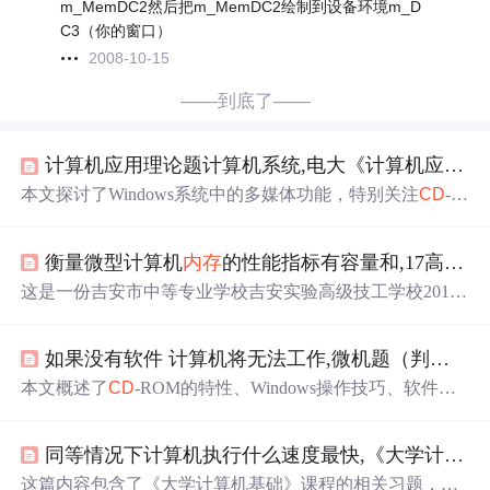
m_MemDC2然后把m_MemDC2绘制到设备环境m_D
C3（你的窗口）
2008-10-15
——到底了——
计算机应用理论题计算机系统,电大《计算机应用基础》理论题及答案
本文探讨了Windows系统中的多媒体功能，特别关注
CD
-R
OM在其中的作用，并详细介绍了控制面板中不常见的操
作。涵盖了运算器功能、汉字输入码、文件管理、系统软
衡量微型计算机
内存
的性能指标有容量和,17高考4班(天工院)《计算机应用基础》期中考试卷...
件、显示器理解、硬件组件、Windows操作技巧等内容，
适合Windows用户深入学习和了解.
这是一份吉安市中等专业学校吉安实验高级技工学校2018-
2019学年下学期计算机应用基础的期中考试试卷，包含了
选择题部分，涉及计算机硬件性能描述、软件操作、网络
如果没有软件 计算机将无法工作,微机题（判断）
概念、文件管理、Office应用程序如Word、PowerPoint的使
用技巧等内容。
本文概述了
CD
-ROM的特性、Windows操作技巧、软件安
全、计算机功能、Office软件、信息社会规范、文字处理与
Excel应用，以及计算机病毒防治策略。涵盖了基础知识和
同等情况下计算机执行什么速度最快,《大学计算机基础》_作业.doc
实用技巧，探讨了现代信息技术的伦理和实践。
这篇内容包含了《大学计算机基础》课程的相关习题，涉