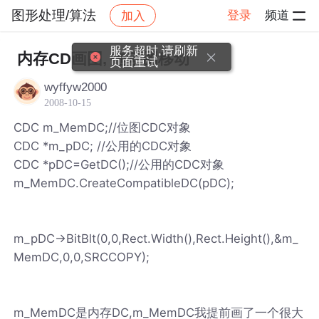
图形处理/算法
登录
频道
加入
帖子详情
社区
图形处理/算法
服务超时,请刷新
内存CD画图, 拖动图移动
页面重试
wyffyw2000
2008-10-15
CDC m_MemDC;//位图CDC对象
CDC *m_pDC; //公用的CDC对象
CDC *pDC=GetDC();//公用的CDC对象
m_MemDC.CreateCompatibleDC(pDC);
m_pDC->BitBlt(0,0,Rect.Width(),Rect.Height(),&m_
MemDC,0,0,SRCCOPY);
m_MemDC是内存DC,m_MemDC我提前画了一个很大