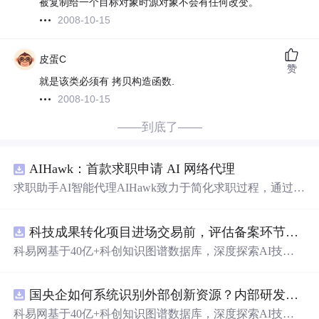
被复制给一个目标对象时源对象不会有任何改变。
2008-10-15
皮蛋C
赞
就是该类必须有 拷贝构造函数.
2008-10-15
——到底了——
AIHawk：首款求职申请 AI 网络代理
求职助手AI智能代理AIHawk致力于简化求职过程，通过自
动化职位申请流程。借助人工智能，它能够帮助用户以定
制化的方式申请多个职位。
科技成果转化项目进场交易前，评估备案环节需要准备哪些材料？.docx
科易网基于40亿+科创知识图谱数据库，深度探索AI技术
在技术转移、成果转化、技术经纪、知识产权、产业创
新、科技招商等垂直领域的多样化应用场景，研究科技创
国央企如何系统识别外部创新资源？内部研发体系完善，但对外部高校、中小科技企业技术能力缺乏动态认知。.docx
新领域的AI+数智化解决方案，推动科技创新与产业创新
智能化发展。
科易网基于40亿+科创知识图谱数据库，深度探索AI技术