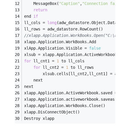
	MessageBox(
"Caption"
,
"Connection failed!"
return
end 
if
ll_cols = 
long
(adw_datastore.Object.DataWindo
ll_rows = adw_datastore.RowCount()
//xlapp.Application.WorkBooks.Open("C:\b
xlapp.Application.WorkBooks.Add
xlApp.Application.Visible = 
false
xlsub = xlapp.Application.ActiveWorkbook.Work
for
 ll_cnt1 = 
1
 to ll_cols
for
 ll_cnt2 = 
1
 to ll_rows
		xlsub.cells[ll_cnt2,ll_cnt1] = adw_d
	next
next
xlapp.Application.ActiveWorkbook.saved = 
fals
xlapp.Application.activeworkbook.saveas(as_fi
xlapp.Application.WorkBooks.Close()
xlapp.DisConnectObject()
Destroy xlapp