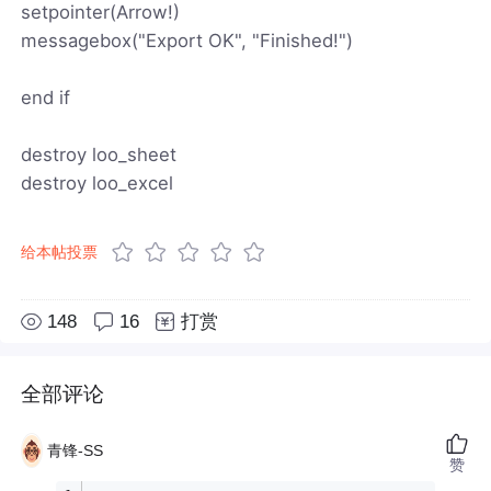
setpointer(Arrow!)
messagebox("Export OK", "Finished!")
end if
destroy loo_sheet
destroy loo_excel
给本帖投票
148
16
打赏
全部评论
青锋-SS
赞