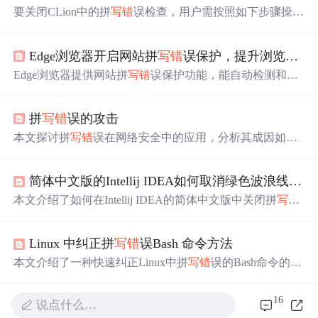
要关闭CLion中的拼
写错
误检查，用户需按照如下步骤操
作：进入文件菜单，选择设置，然后找到检查选项，接着
在校对部分取消选中拼
写错
误功能。,
Edge浏览器开启网站拼
写错
误保护，提升浏览体验
Edge浏览器提供网站拼
写错
误保护功能，能自动检测和纠
正网站拼
写错
误，提升浏览体验。本文详细介绍开启该功
能的步骤，包括打开浏览器、进入设置界面、定位到“隐
拼
写错
误的攻击
私、搜索和服务”选项并开启“网站拼
写错
误保护”，还提及
功能效果、注意事项及与其他浏览器的比较。
本文探讨拼
写错
误在网络安全中的应用，分析其成因如多
语言干扰、发音即拼写、工作记忆限制及肌肉记忆等，并
结合måcOS输入法异常案例，揭示拼
写错
误如何成为攻击
简体中文版的Intellij IDEA如何取消绿色波浪线拼
写
载体。重点聚焦于人为因素导致的高概率拼写失误及其在
渗透测试中的潜在利用。
本文介绍了如何在Intellij IDEA的简体中文版中关闭拼
写错
误检查。通过文件-设置-编辑器-检查，找到并取消选中拼
写错
误选项，即可消除绿色波浪线提示。
Linux 中纠正拼
写错
误Bash 命令方法
本文介绍了一种快速纠正Linux中拼
写错
误的Bash命令的技
巧，包括通用命令修正和cd命令自动拼写校正。通过简单
的键盘操作，用户可以高效地修复拼
写错
误，提高工作效
16
说点什么…
率。