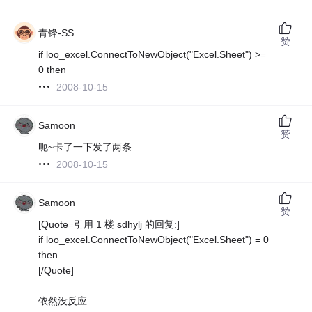
青锋-SS
赞
if loo_excel.ConnectToNewObject("Excel.Sheet") >=
0 then
2008-10-15
Samoon
赞
呃~卡了一下发了两条
2008-10-15
Samoon
赞
[Quote=引用 1 楼 sdhylj 的回复:]
if loo_excel.ConnectToNewObject("Excel.Sheet") = 0
then
[/Quote]
依然没反应