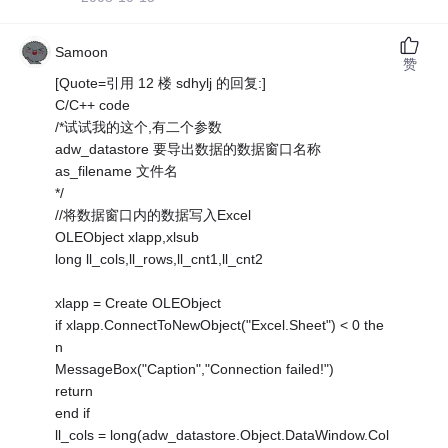
Samoon
赞
[Quote=引用 12 楼 sdhylj 的回复:]
C/C++ code
/*试试我的这个,有二个参数
adw_datastore 要导出数据的数据窗口名称
as_filename 文件名
*/
//将数据窗口内的数据写入Excel
OLEObject xlapp,xlsub
long ll_cols,ll_rows,ll_cnt1,ll_cnt2
xlapp = Create OLEObject
if xlapp.ConnectToNewObject("Excel.Sheet") < 0 the
n
MessageBox("Caption","Connection failed!")
return
end if
ll_cols = long(adw_datastore.Object.DataWindow.Col