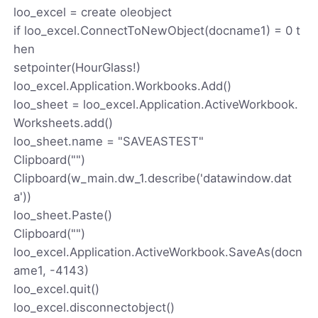
loo_excel = create oleobject
if loo_excel.ConnectToNewObject(docname1) = 0 t
hen
setpointer(HourGlass!)
loo_excel.Application.Workbooks.Add()
loo_sheet = loo_excel.Application.ActiveWorkbook.
Worksheets.add()
loo_sheet.name = "SAVEASTEST"
Clipboard("")
Clipboard(w_main.dw_1.describe('datawindow.dat
a'))
loo_sheet.Paste()
Clipboard("")
loo_excel.Application.ActiveWorkbook.SaveAs(docn
ame1, -4143)
loo_excel.quit()
loo_excel.disconnectobject()