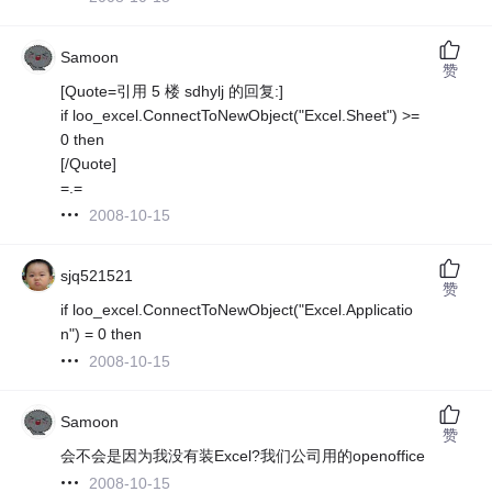
Samoon
赞
[Quote=引用 5 楼 sdhylj 的回复:]
if loo_excel.ConnectToNewObject("Excel.Sheet") >=
0 then
[/Quote]
=.=
2008-10-15
sjq521521
赞
if loo_excel.ConnectToNewObject("Excel.Applicatio
n") = 0 then
2008-10-15
Samoon
赞
会不会是因为我没有装Excel?我们公司用的openoffice
2008-10-15