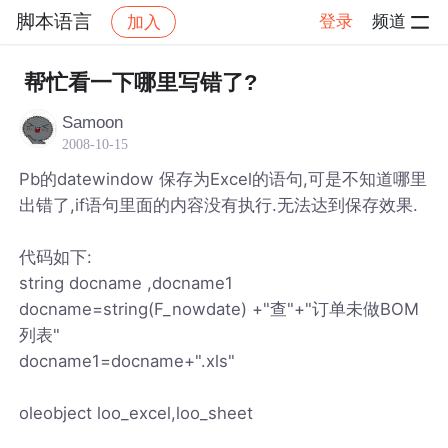
脚本语言
登录
频道
加入
帖子详情
社区
脚本语言
帮忙看一下哪里写错了?
Samoon
2008-10-15
Pb的datewindow 保存为Excel的语句,可是不知道哪里
出错了,if语句里面的内容没有执行.无法达到保存效果.
代码如下:
string docname ,docname1
docname=string(F_nowdate) +"查"+"订单未做BOM
列表"
docname1=docname+".xls"
oleobject loo_excel,loo_sheet