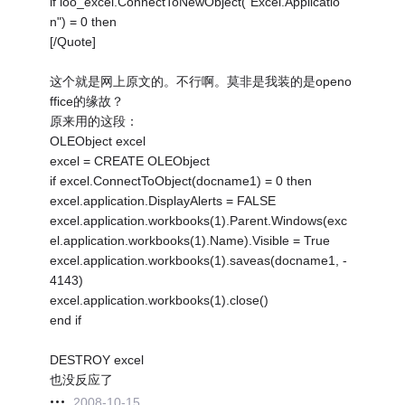
if loo_excel.ConnectToNewObject("Excel.Applicatio
n") = 0 then
[/Quote]
这个就是网上原文的。不行啊。莫非是我装的是openo
ffice的缘故？
原来用的这段：
OLEObject excel
excel = CREATE OLEObject
if excel.ConnectToObject(docname1) = 0 then
excel.application.DisplayAlerts = FALSE
excel.application.workbooks(1).Parent.Windows(exc
el.application.workbooks(1).Name).Visible = True
excel.application.workbooks(1).saveas(docname1, -
4143)
excel.application.workbooks(1).close()
end if
DESTROY excel
也没反应了
2008-10-15