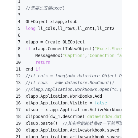
//需要先安装excel
OLEObject xlapp,xlsub
long
 ll_cols,ll_rows,ll_cnt1,ll_cnt2
xlapp = Create OLEObject
if
 xlapp.ConnectToNewObject(
"Excel.Sheet"
) < 
	MessageBox(
"Caption"
,
"Connection failed!"
return
end 
if
//ll_cols = long(adw_datastore.Object.DataWin
//ll_rows = adw_datastore.RowCount()
//xlapp.Application.WorkBooks.Open("C:\b
xlapp.Application.WorkBooks.Add
xlApp.Application.Visible = 
false
xlsub = xlapp.Application.ActiveWorkbook.Work
clipboard(dw_1.describe(
'datawindow.data'
))  
xlsub.paste()  
//其实你把此处修改一下就可以达到你
xlapp.Application.ActiveWorkbook.saved = 
fals
xlapp.Application.activeworkbook.saveas(
"c:\t