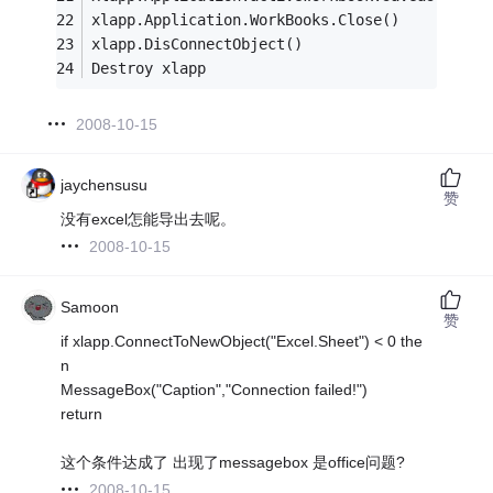
xlapp.Application.WorkBooks.Close()
xlapp.DisConnectObject()
Destroy xlapp
2008-10-15
jaychensusu
赞
没有excel怎能导出去呢。
2008-10-15
Samoon
赞
if xlapp.ConnectToNewObject("Excel.Sheet") < 0 the
n
MessageBox("Caption","Connection failed!")
return
这个条件达成了 出现了messagebox 是office问题?
2008-10-15