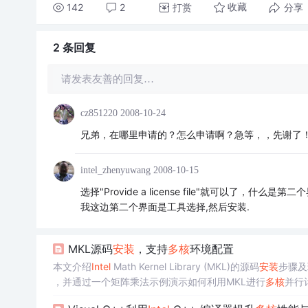
142
2
打赏
分享
收藏
2 条
回复
请发表友善的回复…
cz851220
2008-10-24
兄弟，在哪里申请的？怎么申请啊？急等，，先谢了
intel_zhenyuwang
2008-10-15
选择"Provide a license file"就可以了，什么是第
我这边第二个界面是工具选择,然后安装.
MKL源码
安装
，支持
多核
环境配置
本文介绍
Intel
Math Kernel Library (MKL)的源码
安装
步骤及
，并通过一个矩阵乘法示例演示如何利用MKL进行
多核
并行