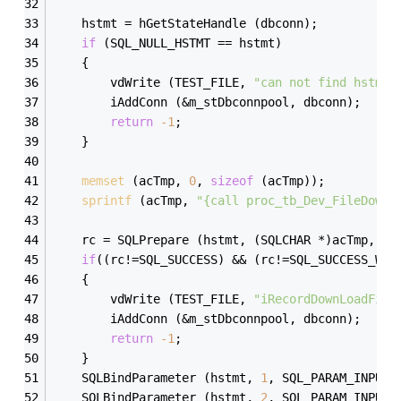
	hstmt = hGetStateHandle (dbconn);
if
 (SQL_NULL_HSTMT == hstmt)
	{
		vdWrite (TEST_FILE, 
"can not find hstmt 
		iAddConn (&m_stDbconnpool, dbconn);
return
-1
;
	}
memset
 (acTmp, 
0
, 
sizeof
 (acTmp));
sprintf
 (acTmp, 
"{call proc_tb_Dev_FileDownL
	rc = SQLPrepare (hstmt, (SQLCHAR *)acTmp, SQ
if
((rc!=SQL_SUCCESS) && (rc!=SQL_SUCCESS_WIT
	{
		vdWrite (TEST_FILE, 
"iRecordDownLoadFile
		iAddConn (&m_stDbconnpool, dbconn);
return
-1
;
	}
	SQLBindParameter (hstmt, 
1
, SQL_PARAM_INPUT,
	SQLBindParameter (hstmt, 
2
, SQL_PARAM_INPUT,