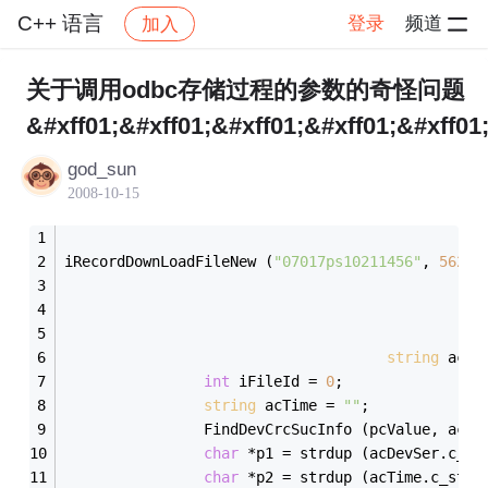
C++ 语言
登录
频道
加入
帖子详情
社区
C++ 语言
关于调用odbc存储过程的参数的奇怪问题
&#xff01;&#xff01;&#xff01;&#xff01;&#xff01
god_sun
2008-10-15
iRecordDownLoadFileNew (
"07017ps10211456"
, 
56239
string
 acDe
int
 iFileId = 
0
;
string
 acTime = 
""
;
				FindDevCrcSucInfo (pcValue, ac
char
 *p1 = strdup (acDevSer.c_st
char
 *p2 = strdup (acTime.c_str(