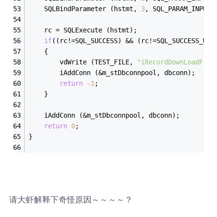
	SQLBindParameter (hstmt, 
3
, SQL_PARAM_INPUT,
	rc = SQLExecute (hstmt);
if
((rc!=SQL_SUCCESS) && (rc!=SQL_SUCCESS_WIT
	{
		vdWrite (TEST_FILE, 
"iRecordDownLoadFile
		iAddConn (&m_stDbconnpool, dbconn);
return
-1
;
	}
	iAddConn (&m_stDbconnpool, dbconn);
return
0
;
}
请大虾解释下奇怪原因～～～～？