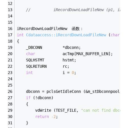
//			iRecordDownLoadFileNew (
iRecordDownLoadFileNew  函数：
int
Cdataaccess::iRecordDownLoadFileNew
(
char
 *p
{
	_DBCONN			*dbconn;
char
			acTmp[MAX_BUFFER_LEN];
	SQLHSTMT		hstmt;
	SQLRETURN		rc;
int
				i = 
0
;
	dbconn = pclsGetIdleConn (&m_stDbconnpool);
if
 (!dbconn)	
	{
		vdWrite (TEST_FILE, 
"can not find dbconn
return
-2
;
	}