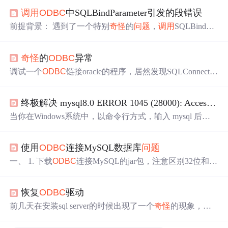
调用
ODBC
中SQLBindParameter引发的段错误
前提背景： 遇到了一个特别
奇怪
的
问题
，
调用
SQLBindPar
ameter进行
参数
绑定是，最后一个
参数
交互的是绑定数据
的长度，整数类型指针，随后我就传入了个局部遍历取地
奇怪
的
ODBC
异常
址传入，随后执行时程序说不定什么时候就莫名的段错
误，最后查找文档和对这段代码进行调试，最后确定要传
调试一个
ODBC
链接oracle的程序，居然发现SQLConnect就
入的是全局变量，或当
调用
SQLExecute执行完SQL语句再
会造成Access vilation的异常访问。
ODBC
管理工具里面测
释放，因为在
调用
SQLExecute() 或 SQLExecDire
试链接一切正常。 这段代码曾经在另外一个机器上测试
终极解决 mysql8.0 ERROR 1045 (28000): Access denied for user ‘
过。 研究很久之后，突然想起，exe所有目录下有几个oracl
e的dll。把程序copy到另外的目录下，运行，果然不出错
当你在Windows系统中，以命令行方式，输入 mysql 后，
了。 用Process Explorer分析一下，发现和猜测一样，O
提示 错误： ERROR 1045 (28000): Access denied for user ‘
O
DBC
’@‘localhost’ (using password: NO) 请，先确认，你使
使用
ODBC
连接MySQL数据库
问题
用的MySQL版本，使用命令 mysql --version，注意 在 versio
n 前 是 2 个减号， 首先，声明，我使用 的 MySQL 版本
一、 1. 下载
ODBC
连接MySQL的jar包，注意区别32位和64
是： mysql Ver 8.0.27 for Win64 on x86_64 (MySQL C
位版本 2. 按步骤安装完成驱动后，在控制面板—管理工具
—数据源 配置
ODBC
。 3. 因为jar包原因或者软件原因，添
恢复
ODBC
驱动
加
ODBC
连接需要在 C:\Windows\SysWOW64文件夹下启动
odbc
ad32.exe，添加数据库连接成功。 二、 1. 当
ODBC
安
前几天在安装sql server的时候出现了一个
奇怪
的现象，当
装过程中，出现 因为 关于
ODBC
不能添加,
我安装快结束的时候突然一闪就什么都没有了，很高兴以
为安装完成了，但是到开始菜单一看根本就没有sql的影