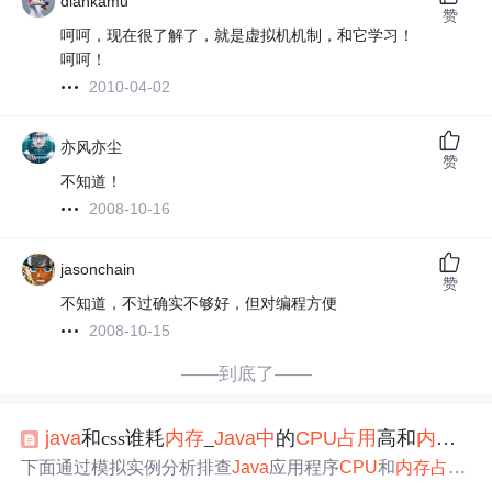
diankamu
赞
呵呵，现在很了解了，就是虚拟机机制，和它学习！
呵呵！
2010-04-02
亦风亦尘
赞
不知道！
2008-10-16
jasonchain
赞
不知道，不过确实不够好，但对编程方便
2008-10-15
——到底了——
java
和css谁耗
内存
_
Java
中
的
CPU
占用
高和
内存
占
下面通过模拟实例分析排查
Java
应用程序
CPU
和
内存
占用
过高的过程。如果是
Java
面试，这2个
问题
在面试过程
中