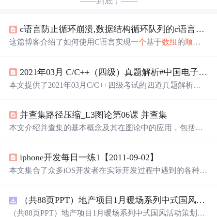
——到底了——
c语言防止循环崩溃,数据结构循环队列的c语言实现，程序通过了编译连接但是运行
这篇博客介绍了如何使用C语言实现
一个
基于
数组
的
顺序
队列，包括初始化、判断队列是否为空、入队、出队、获
取队列长度以及遍历队列等操作。博主还提供了
一个
示例
2021年03月 C/C++（四级）真题解析#中国电子学会#全国青少年软件编程等级考试
程序，用于输入并
存储
多个点的信息到队列中，但在运行
时
遇到了内存错误。问题可能在于内存溢出或
数组
越界。
本文提供了2021年03月C/C++四级考试的四道真题解析，
涉及酒鬼问题、重启系统问题、鸣人的影分身问题和宠物
小精灵之收服问题。每题附带了C语言的解题代码和思
并查集路径压缩_L3图论第06课 并查集
路，旨在帮助考生理解和解决编程问题。
本文介绍并查集的基本概念及其在图论中的应用，包括解
决亲戚关系判断、家谱寻根等问题。并查集能高效处理元
素集合的合并及查询操作。
iphone开发每日一练1【2011-09-02】
本文集合了众多iOS开发者在实际开发过程中遇到的各种问
题，包括界面布局、内存管理、网络
请
求、数据库操作等
方面的技术难题，并提供了相应的解决方案。
（共88页PPT）地产项目1月暖场系列中式国风活动策划方案.pptx
（共88页PPT）地产项目1月暖场系列中式国风活动策划方