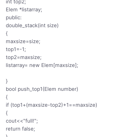
int top2;
Elem *listarray;
public:
double_stack(int size)
{
maxsize=size;
top1=-1;
top2=maxsize;
listarray= new Elem[maxsize];
}
bool push_top1(Elem number)
{
if (top1+(maxsize-top2)+1==maxsize)
{
cout<<"full!";
return false;
}