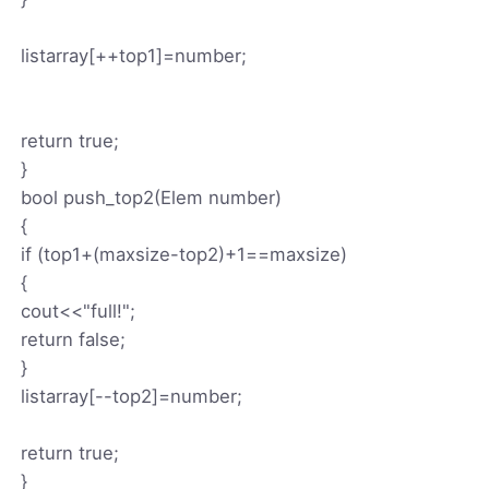
listarray[++top1]=number;
return true;
}
bool push_top2(Elem number)
{
if (top1+(maxsize-top2)+1==maxsize)
{
cout<<"full!";
return false;
}
listarray[--top2]=number;
return true;
}