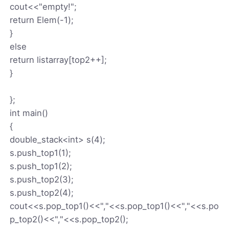
cout<<"empty!";
return Elem(-1);
}
else
return listarray[top2++];
}
};
int main()
{
double_stack<int> s(4);
s.push_top1(1);
s.push_top1(2);
s.push_top2(3);
s.push_top2(4);
cout<<s.pop_top1()<<","<<s.pop_top1()<<","<<s.po
p_top2()<<","<<s.pop_top2();