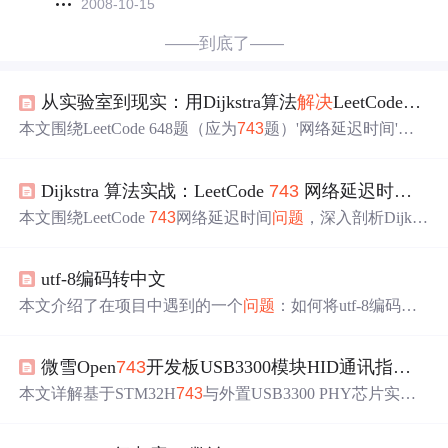
2008-10-15
——到底了——
从实验室到现实：用Dijkstra算法
解决
LeetCode网络延迟时间
本文围绕LeetCode 648题（应为
743
题）'网络延迟时间'，
详解如何用Dijkstra算法求解单源最短路径
问题
。重点涵
盖：将边列表转为邻接表、基于最小堆的高效实现、优先
Dijkstra 算法实战：LeetCode
743
网络延迟时间，Java 实现 5ms 击败 90%
队列去重与提前终止优化、边界条件处理（如不可达节点
返回-1）、以及在真实场景（网络路由、交通导航等）中
本文围绕LeetCode
743
网络延迟时间
问题
，深入剖析Dijkstr
的扩展应用。强调稀疏图下O(E+VlogV)时间复杂度的优势
a算法的Java高效实现。重点对比邻接矩阵与邻接表在稀疏
及工程落地关键。
图下的性能差异，提出基于优先队列的延迟删除、提前终
utf-8编码转中文
止、基本类型数组优化等关键技术，并给出O(ElogV)时间
复杂度的完整方案，适用于单源最短路径求解。
本文介绍了在项目中遇到的一个
问题
：如何将utf-8编码的
电话号码参数（如'153%2a%2a%2a%2a%2a
743
'）转换为显
示需求的'153*****
743
'。通过提供的
解决
方法，成功实现
微雪Open
743
开发板USB3300模块HID通讯指南：如何
了在JS中进行转换并
完美
解决
页面显示
问题
。
本文详解基于STM32H
743
与外置USB3300 PHY芯片实现U
SB高速HID设备的关键技术要点，涵盖ULPI接口引脚映射
校验、CubeMX中USB_OTG_HS时钟配置（48MHz协议时