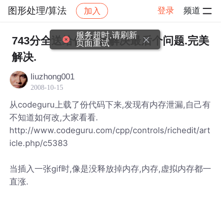
图形处理/算法
登录
频道
加入
帖子详情
社区
图形处理/算法
服务超时,请刷新
743分全送给你.帮我解决最后个问题.完美
页面重试
解决.
liuzhong001
2008-10-15
从codeguru上载了份代码下来,发现有内存泄漏,自己有
不知道如何改,大家看看.
http://www.codeguru.com/cpp/controls/richedit/art
icle.php/c5383
当插入一张gif时,像是没释放掉内存,内存,虚拟内存都一
直涨.