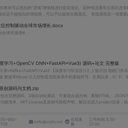
扣的增值税，可以予以提前全额退还。 留抵退税是一项重要的税
合理利用这一政策优惠措施。 数据名称：留抵退税相关数据
控制驱动全球市场增长.docx
 02、相关数据 证券代码、证券简称、会计期间、上市日期、行业代码、行业名称、post、treat、treat*po
动全球市场增长
OpenCV DNN+FastAPI+Vue3) 源码+论文 完整版
视化大屏+Kafka+FastAPI+Vue3 【深度学习毕业设计】人脸识别 智能门禁
论文 完整版 数据库Mysql 出入控制是安防体系中的基础环节。长期以来，IC 卡、
失、密码易泄露、冒用难追溯等问题。尤其在人员流动性较高的园区与写
1.0-原创源码与文档.zip
时掌握“谁在何时从何处进出”的完整信息。近年来，深度学习推动生物
与视频监控联动，成为智能门禁的主流方案之一。 在智慧园区和数字化办
包含完整源码、3项自动化测试、可复现合成示例、离线HTML、JSON与
备、管权限、管记录、管告警”的闭环。将人脸识别与后台管理系统结合，能
能清单、MIT License及原创与授权声明。解压后进入project目录，执
管理效率与安全水平。对组织管理者而言，系统可以支撑考勤辅助、访客
告，也可通过本地静态服务器打开网页。运行时零第三方依赖，不包含热点产品或开源
的繁琐步骤，也降低了交叉接触风险。因此，研究并实现一套结构清晰、
。适合前端开发、AI应用工程、测试审计和课程实践。
400-660-
在线客
工作时间 8:30-
意义与教学价值。 本课题选择 OpenCV DNN、YuNet 与 SFac
kefu@csdn.net
0108
服
22:00
3 完成系统开发。该方案无需依赖商业闭源 SDK，模型文件体积较小，部署门槛低