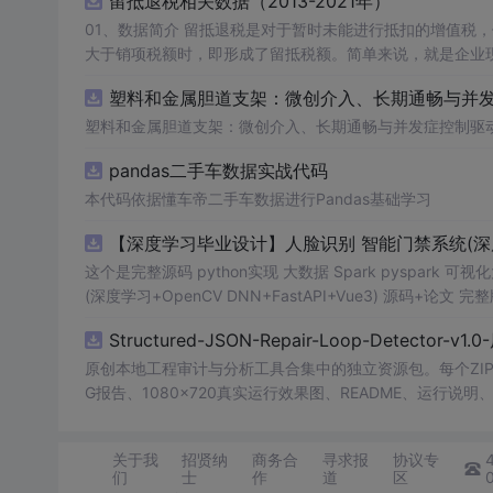
留抵退税相关数据（2013-2021年）
01、数据简介 留抵退税是对于暂时未能进行抵扣的增值税，但将来可以抵扣的“进项”增值税进行提前退还。这种情况通常出现在进项税额
大于销项税额时，即形成了留抵税额。简单来说，就是企业现在还不能抵
收政策优惠措施，旨在减轻企业税收负担、促进经济发展。企业应充分了解并
塑料和金属胆道支架：微创介入、长期通畅与并发症
数据年份：2013-2021年
塑料和金属胆道支架：微创介入、长期通畅与并发症控制驱
pandas二手车数据实战代码
本代码依据懂车帝二手车数据进行Pandas基础学习
【深度学习毕业设计】人脸识别 智能门禁系统(深度学习+
这个是完整源码 python实现 大数据 Spark pyspark 可
(深度学习+OpenCV DNN+FastAPI+Vue3) 源码+
键盘和门禁钥匙在企事业单位中广泛使用，但存在卡片易丢
Structured-JSON-Repair-Loop-Detector-v
场景中，卡片补办成本高，权限变更往往滞后，管理方难以及
别技术快速落地，人脸识别因采集成本低、通行体验好、可
原创本地工程审计与分析工具合集中的独立资源包。每个ZIP
景中，门禁系统不仅要完成“开门”，还要完成“管人、管设
G报告、1080×720真实运行效果图、README、运行说明、功
身份核验、权限策略和安全事件处理统一到同一平台，提升
m test验证算法，执行npm run report生成报
与安全审计；对通行者而言，非接触式识别减少了掏卡刷卡
源码、Logo、官方截图、论文、生产日志或其他受限素材
关于我
招贤纳
商务合
寻求报
协议专
路线明确、可演示可扩展的带人脸识别智能门禁系统，具有明确的工程
们
士
作
道
区
为识别技术路线，结合 Python、FastAPI 与 Vue