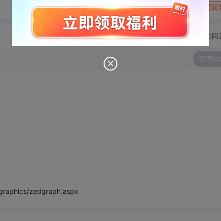
转发到动态
举报
写回
切换为时间
发表回
aphics/zedgraph.aspx