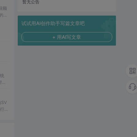
暂无公告
试试用AI创作助手写篇文章吧
st。
+ 用AI写文章
系统
密码
字楼
特征识
公场
SV
够把
行np
管控
项目
技术
e 作
，适合