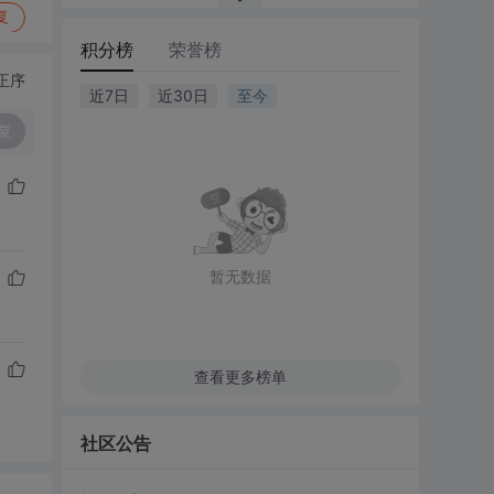
复
积分榜
荣誉榜
正序
近7日
近30日
至今
复
暂无数据
查看更多榜单
社区公告