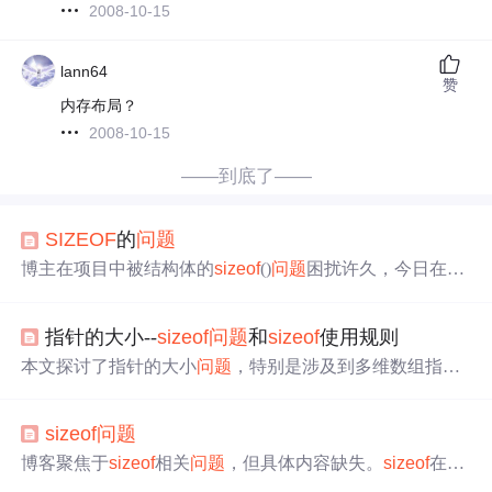
2008-10-15
lann64
赞
内存布局？
2008-10-15
——到底了——
SIZEOF
的
问题
博主在项目中被结构体的
sizeof
()
问题
困扰许久，今日在网
上发现一篇关于
sizeof
()的不错文章，决定与大家共享。
指针的大小--
sizeof
问题
和
sizeof
使用规则
本文探讨了指针的大小
问题
，特别是涉及到多维数组指针
时的
sizeof
运算。示例中，a是一个指向double*[3][6]的指
针，
sizeof
(a)返回4。通过递增解引用，我们发现
sizeof
(*a)
sizeof
问题
为72，
sizeof
(**a)为24，
sizeof
(***a)为4，而
sizeof
(****a)
等于
sizeof
(double)，即8。
博客聚焦于
sizeof
相关
问题
，但具体内容缺失。
sizeof
在编
程中用于获取数据类型或变量的大小，是重要的操作符，