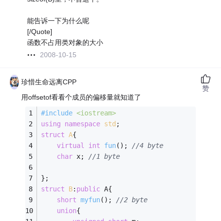
能告诉一下为什么呢
[/Quote]
函数不占用类对象的大小
2008-10-15
珍惜生命远离CPP
赞
用offsetof看看个成员的偏移量就知道了
#
include
<iostream>
using
namespace
std
;
struct
A
{
virtual
int
fun
()
; 
//4 byte
char
 x; 
//1 byte
};
struct
B
:
public
 A{
short
myfun
()
; 
//2 byte
union
{