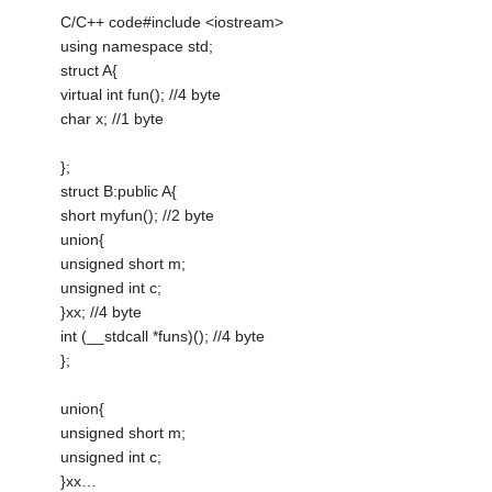
C/C++ code#include <iostream>
using namespace std;
struct A{
virtual int fun(); //4 byte
char x; //1 byte
};
struct B:public A{
short myfun(); //2 byte
union{
unsigned short m;
unsigned int c;
}xx; //4 byte
int (__stdcall *funs)(); //4 byte
};
union{
unsigned short m;
unsigned int c;
}xx…