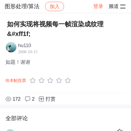
图形处理/算法
登录
频道
加入
帖子详情
社区
图形处理/算法
如何实现将视频每一帧渲染成纹理
&#xff1f;
hu110
2008-10-15
如题！谢谢
给本帖投票
172
2
打赏
全部评论