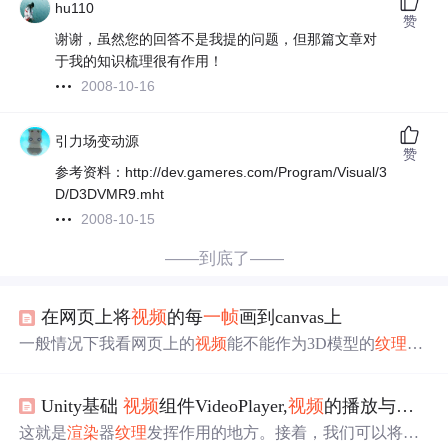
hu110
赞
谢谢，虽然您的回答不是我提的问题，但那篇文章对
于我的知识梳理很有作用！
2008-10-16
引力场变动源
赞
参考资料：http://dev.gameres.com/Program/Visual/3
D/D3DVMR9.mht
2008-10-15
——到底了——
在网页上将
视频
的每
一帧
画到canvas上
一般情况下我看网页上的
视频
能不能作为3D模型的
纹理
，
就会在canvas上先看一下能不能把
视频
中的每
一帧
给取出
来。 下面这段代码的是将一个网页上的
视频
（标签）画个
Unity基础
视频
组件VideoPlayer,
视频
的播放与控制
一个canvas的HTML5的代码。 Android video play body {mar
gin:0; overflow:hidden;} /* use the complete page */
这就是
渲染
器
纹理
发挥作用的地方。接着，我们可以将该