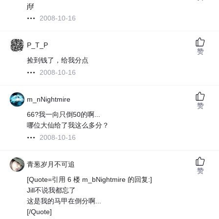
jfjf
2008-10-16
P_T_P
赞
捡到钱了，给我分点
2008-10-16
m_nNightmire
赞
66?我一向只倒50的啊...
哪位大仙给了我这么多分？
2008-10-16
青葱岁月不可追
赞
[Quote=引用 6 楼 m_bNightmire 的回复:]
Jill不说我都忘了
这是我的马甲在倒分啊...
[/Quote]