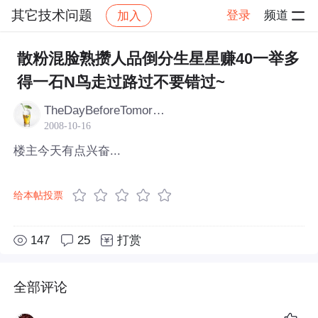
其它技术问题
登录
频道
加入
帖子详情
社区
其它技术问题
散粉混脸熟攒人品倒分生星星赚40一举多
得一石N鸟走过路过不要错过~
TheDayBeforeTomorrow
2008-10-16
楼主今天有点兴奋...
给本帖投票
147
25
打赏
全部评论