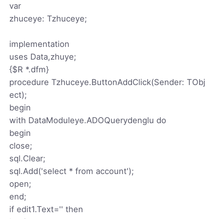
var
zhuceye: Tzhuceye;
implementation
uses Data,zhuye;
{$R *.dfm}
procedure Tzhuceye.ButtonAddClick(Sender: TObj
ect);
begin
with DataModuleye.ADOQuerydenglu do
begin
close;
sql.Clear;
sql.Add('select * from account');
open;
end;
if edit1.Text='' then