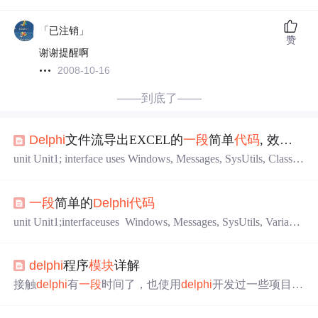
「已注销」
赞
谢谢提醒啊
2008-10-16
——到底了——
Delphi
文件流导出EXCEL的
一段
简单
代码
, 效率非常高啊，抛弃oleObject
unit Unit1; interface uses Windows, Messages, SysUtils, Classe
s, Graphics, Controls, Forms, Dialogs, StdCtrls, ComCtrls; type
TForm1 = class(TForm) Button1: TButton;
一段
简单的
Delphi
代码
unit Unit1;interfaceuses Windows, Messages, SysUtils, Variant
s, Classes, Graphics, Controls, Forms, Dialogs, StdCtrls, ComC
trls;type TForm1 = class(TForm) Edit1: TEdit; Button1: TB
delphi
程序
模块
详解
utton
接触
delphi
有
一段
时间了，也使用
delphi
开发过一些项目
了，但是对于
delphi
的基本
模块
，
delphi
的面向对象程序设
计以及继承封装和多态都不熟悉。所以现在想好好整理