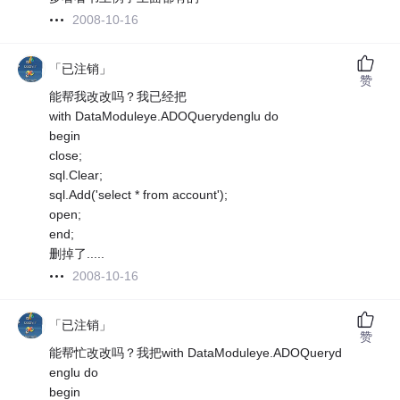
2008-10-16
「已注销」
赞
能帮我改改吗？我已经把
with DataModuleye.ADOQuerydenglu do
begin
close;
sql.Clear;
sql.Add('select * from account');
open;
end;
删掉了.....
2008-10-16
「已注销」
赞
能帮忙改改吗？我把with DataModuleye.ADOQueryd
englu do
begin