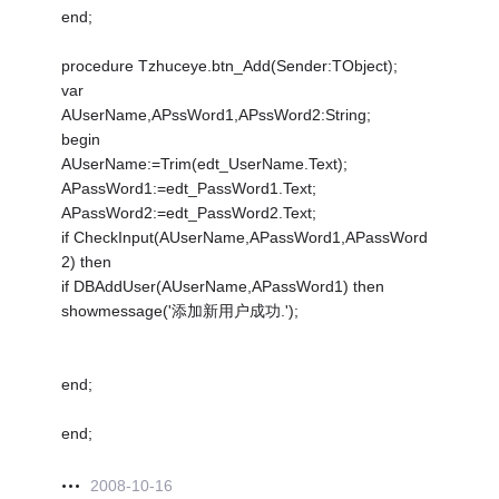
end;
procedure Tzhuceye.btn_Add(Sender:TObject);
var
AUserName,APssWord1,APssWord2:String;
begin
AUserName:=Trim(edt_UserName.Text);
APassWord1:=edt_PassWord1.Text;
APassWord2:=edt_PassWord2.Text;
if CheckInput(AUserName,APassWord1,APassWord
2) then
if DBAddUser(AUserName,APassWord1) then
showmessage('添加新用户成功.');
end;
end;
2008-10-16