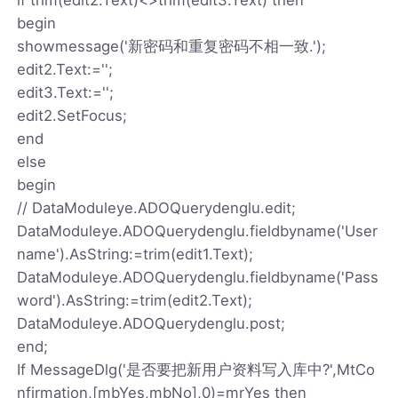
begin
showmessage('新密码和重复密码不相一致.');
edit2.Text:='';
edit3.Text:='';
edit2.SetFocus;
end
else
begin
// DataModuleye.ADOQuerydenglu.edit;
DataModuleye.ADOQuerydenglu.fieldbyname('User
name').AsString:=trim(edit1.Text);
DataModuleye.ADOQuerydenglu.fieldbyname('Pass
word').AsString:=trim(edit2.Text);
DataModuleye.ADOQuerydenglu.post;
end;
If MessageDlg('是否要把新用户资料写入库中?',MtCo
nfirmation,[mbYes,mbNo],0)=mrYes then