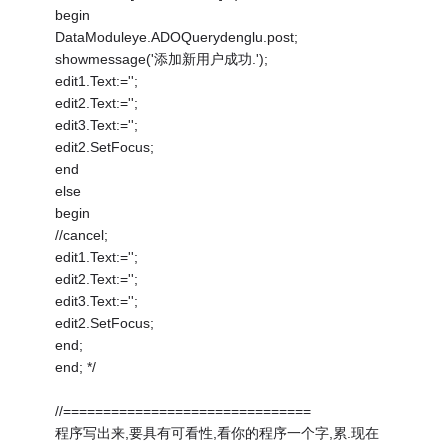
begin
DataModuleye.ADOQuerydenglu.post;
showmessage('添加新用户成功.');
edit1.Text:='';
edit2.Text:='';
edit3.Text:='';
edit2.SetFocus;
end
else
begin
//cancel;
edit1.Text:='';
edit2.Text:='';
edit3.Text:='';
edit2.SetFocus;
end;
end; */
//===============================
程序写出来,要具有可看性,看你的程序一个字,累.现在