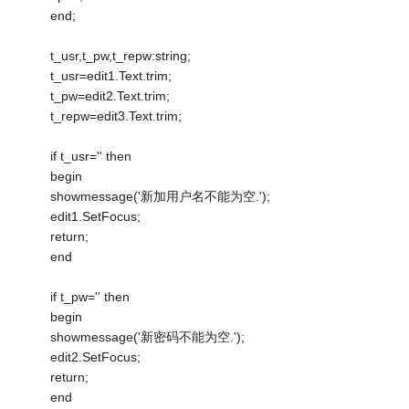
end;
t_usr,t_pw,t_repw:string;
t_usr=edit1.Text.trim;
t_pw=edit2.Text.trim;
t_repw=edit3.Text.trim;
if t_usr='' then
begin
showmessage('新加用户名不能为空.');
edit1.SetFocus;
return;
end
if t_pw='' then
begin
showmessage('新密码不能为空.');
edit2.SetFocus;
return;
end