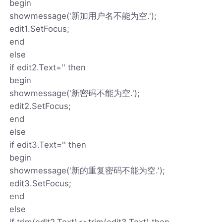
begin
showmessage('新加用户名不能为空.');
edit1.SetFocus;
end
else
if edit2.Text='' then
begin
showmessage('新密码不能为空.');
edit2.SetFocus;
end
else
if edit3.Text='' then
begin
showmessage('新的重复密码不能为空.');
edit3.SetFocus;
end
else
if trim(edit2.Text)<>trim(edit3.Text) then