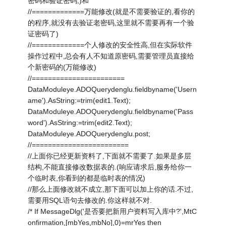
密码和验证密码,)和
//=============万能修改(就是不需要验证的,看你的
的程序,就没有去验证老密码,这里就不需要再有一个验
证密码了)
//=============个人修改的安全性高,但在实际软件
操作过程中,总会有人不知道原密码,需要管理员直接给
个新密码的(万能修改)
//=======================
DataModuleye.ADOQuerydenglu.fieldbyname('Usern
ame').AsString:=trim(edit1.Text);
DataModuleye.ADOQuerydenglu.fieldbyname('Pass
word').AsString:=trim(edit2.Text);
DataModuleye.ADOQuerydenglu.post;
//========================
//上面你已经更新资料了,下面就不需要了.如果是多层
结构,不能直接修改数据表的.(响应请求后,服务给你一
个临时表,你看到的都是临时表的情况)
//那么上面修改就不成立,那下面可以加上你的话.不过,
需要用SQL语句去修改的.你这样就不对.
/* If MessageDlg('是否要把新用户资料写入库中?',MtC
onfirmation,[mbYes,mbNo],0)=mrYes then