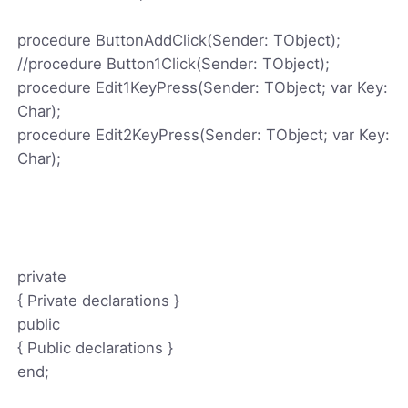
procedure ButtonAddClick(Sender: TObject);
//procedure Button1Click(Sender: TObject);
procedure Edit1KeyPress(Sender: TObject; var Key:
Char);
procedure Edit2KeyPress(Sender: TObject; var Key:
Char);
private
{ Private declarations }
public
{ Public declarations }
end;