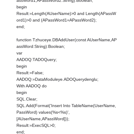
assWord1,APassWord2:String):Boolean;
begin
Result:=Length(AUserName)>0 and Length(APassW
ord1)>0 and (APassWord1=APassWord2);
end;
function Tzhuceye.DBAddUser(const AUserName,AP
assWord:String):Boolean;
var
AADOQ:TADOQuery;
begin
Result:=False;
AADOQ:=DataModuleye.ADOQuerydenglu;
With AADOQ do
begin
SQL.Clear;
SQL.Add(Format('Insert Into TableName(UserName,
PassWord) values(%s<%s)',
[AUserName,APassWord]));
Result:=ExecSQL>0;
end;