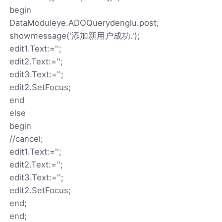
begin
DataModuleye.ADOQuerydenglu.post;
showmessage('添加新用户成功.');
edit1.Text:='';
edit2.Text:='';
edit3.Text:='';
edit2.SetFocus;
end
else
begin
//cancel;
edit1.Text:='';
edit2.Text:='';
edit3.Text:='';
edit2.SetFocus;
end;
end;