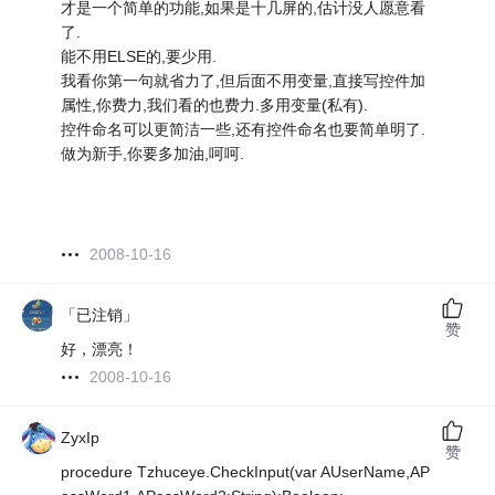
才是一个简单的功能,如果是十几屏的,估计没人愿意看
了.
能不用ELSE的,要少用.
我看你第一句就省力了,但后面不用变量,直接写控件加
属性,你费力,我们看的也费力.多用变量(私有).
控件命名可以更简洁一些,还有控件命名也要简单明了.
做为新手,你要多加油,呵呵.
2008-10-16
「已注销」
赞
好，漂亮！
2008-10-16
ZyxIp
赞
procedure Tzhuceye.CheckInput(var AUserName,AP