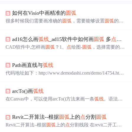
如何在Visio中画精准的
圆弧
很多时候我们需要画准确的
圆弧
，需要能够设置
圆弧
的半
径和
圆弧
的圆心角，Visio刚好可以满足我们的需要。 1.简
单的
圆弧
绘制方法。 不需要精确控制时可以使用该方法 2.
ad16怎么画
弧线
_ad15软件中如何画
圆弧
多
点
画
圆
精确
圆弧
的绘制方法 依次
点
开左侧的：更多形状——其他
visio方案——绘图工具形状，找到
弧线
—数值，即可随意
CAD软件中,怎样画
圆弧
？1、
点
绘图-
圆弧
，选择需要的绘
画标准的
弧线
...
制方法，一般常用的是三
点
画
圆弧
。2、这里以三
点
画
圆弧
为例，
点
三
点
，在图面
点
圆弧
启动，
圆弧
上的一
点
和
圆弧
Path画直线与
弧线
的终
点
，这样就绘制出
圆弧
。CAD软件中,怎样画
圆弧
？很
笨的办法：
画出
9.5的弦，以此弦
两端
点
为
两端
点
画弧。标
代码地址如下：http://www.demodashi.com/demo/14754.html
注弧长，然后选中
弧线
，用鼠标进行
弧线
中
点
的夹
点
编
####前言 之前讲过Paint和Canvas的基本使用，今天来介绍
辑，知道所标注的弧长显示为11.5为止。为提高精度，可
下Path的使用 涉及内容有： Path画直线路径 Path画
弧线
路
以放大图形1000倍来做，做好后...
arcTo()画
弧线
径 PathView引用说明 项目结构图和效果图 #####一. Path画
直线路径 Path画直线路径的步骤分三步： 第一步：设置pat
在Canvas中，可以使用arcTo()方法来画一条
弧线
。语法： c
h的起
点
，代码如下： ...
xt.arcTo(cx,cy,x2,y2,radius);说明：（cx,cy）表示控制
点
的坐
标，（x2,y2）表示结束
点
的坐标，radius表示
圆弧
的半
Revit二开算法--根据
圆弧
上的
点
分割
圆弧
径。如果我们想要画一条
弧线
，需要提供三个
点
的坐标：
开始
点
、控制
点
和结束
点
。其中一般由moveTo()或lineTo()
Revit二开算法–根据
圆弧
上的
点
分割线段 在revit二开工作
提供开始
点
，arcTo()提供控制
点
和结束
点
。arcTo()方...
中，基础算法很重要，例如有同学问，怎么用
圆弧
上的
点