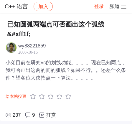
C++ 语言
登录
频道
加入
帖子详情
社区
C++ 语言
已知圆弧两端点可否画出这个弧线
&#xff1f;
wy88221859
2008-10-16
小弟目前在研究vc的划线功能。。。。现在已知两点，
我可否画出这两的间的弧线？如果不行。。还差什么条
件？望各位大侠指点一下算法。。。。。
给本帖投票
237
9
打赏