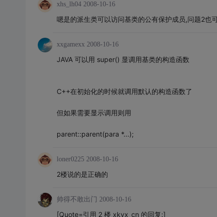
xhs_lh04
2008-10-16
嗯是的派生类可以访问基类的公有保护成员,问题2也
xxgamexx
2008-10-16
JAVA 可以用 super() 显调用基类的构造函数
C++在初始化的时候就调用默认的构造函数了
但如果需要显示调用则用
parent::parent(para *...);
loner0225
2008-10-16
2楼说的是正确的
帅得不敢出门
2008-10-16
[Quote=引用 2 楼 xkyx_cn 的回复:]