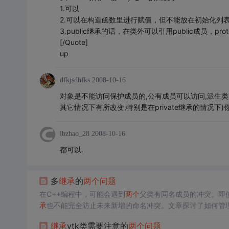
1.可以
2.可以在构造函数里进行赋值，但不能放在初始化列
3.public继承的话，在类外可以引用public成员，pro
[/Quote]
up
dfkjsdhfks
2008-10-16
对象是不能访问保护成员的,公有成员可以访问,派生类当
其它情况下有所改变,特别是在private继承的情况
lbzhao_28
2008-10-16
都可以.
多
继承
的
两个
问题
在C++编程中，可能会遇到
两个
父类有同名成员的冲突。即
承
也不能完全防止未来新增的命名冲突。文章探讨了如何管
继承
vtk类需要注意的
两个
问题