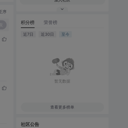
正序
积分榜
荣誉榜
复
近7日
近30日
至今
暂无数据
查看更多榜单
社区公告