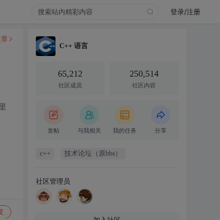
登录/注册
文章
C++ 语言
65,212
250,514
社区成员
社区内容
里
发帖
与我相关
我的任务
分享
c++
技术论坛（原bbs）
社区管理员
复
加入社区