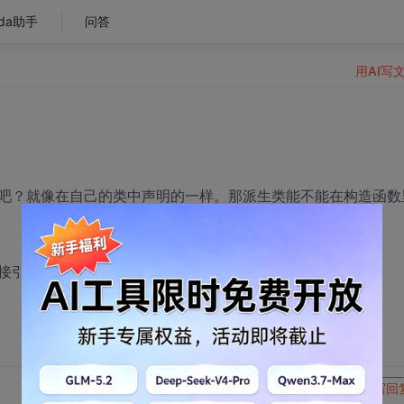
da助手
问答
用AI写
吧？就像在自己的类中声明的一样。那派生类能不能在构造函数
接引用吗？
转发到动态
举报
写回