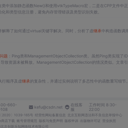
类中添加静态函数New()和使用vtkTypeMacro宏，二是在CPP文件中
始化和类型信息注册，避免内存管理错误及类型识别失败。
并解释了如何通过virtual关键字解决。同时，分析了虚
继承
中构造函数调
问题
：Ping类和ManagementObjectCollection类。虽然Ping类实现了IDi
，导致资源未被释放。ManagementObjectCollection的情况类似。文章
存泄漏。
执行顺序及虚
继承
的复杂性，并通过实例说明了多态性中的函数重写细节
400-660-
在线客
工作时间 8:30-
kefu@csdn.net
0108
服
22:00
2020〕1039-165号
经营性网站备案信息
北京互联网违法和不良信息举报中心
me商店下载
账号管理规范
版权与免责声明
版权申诉
出版物许可证
营业执照
026北京创新乐知网络技术有限公司