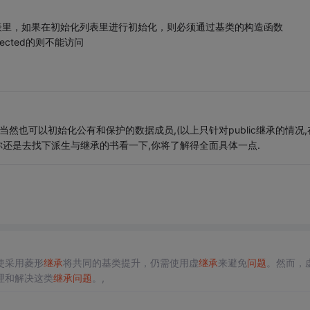
表里，如果在初始化列表里进行初始化，则必须通过基类的构造函数
tected的则不能访问
然也可以初始化公有和保护的数据成员,(以上只针对public继承的情况,
下)你还是去找下派生与继承的书看一下,你将了解得全面具体一点.
使采用菱形
继承
将共同的基类提升，仍需使用虚
继承
来避免
问题
。然而，
理和解决这类
继承
问题
。,