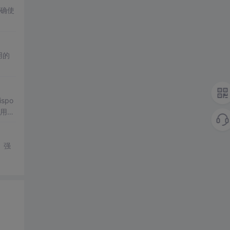
正确使
用的
spo
引用了
。强