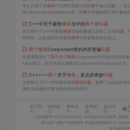
本文介绍了在
继承
VTK类时需要注意的
两个
核心
问题
：一是在
用vtkStandardNewMacro宏。这
两个
步骤确保引用计数初
C++中关于菱形
继承
当中的
两个
小
问题
本文探讨了C++中菱形
继承
导致的数据冗余和二义性
问题
，
特殊性，以及如何处理菱形
继承
中的参数初始化歧义。
两个
继承
Component类的内存泄漏
问题
这篇博客探讨了
两个
由于
继承
Component类导致的内存泄漏
sable接口，但它并未正确覆盖Component的Dispose方法
外部资源并提供了两种解决方法，建议使用方法一来避免内
C++——
两个
关于
继承
，多态的奇妙
问题
文章探讨了C++中的菱形虚拟
继承
问题
，解释了初始化列表
调在实际编程中要谨慎使用这些特性。,
关于我
招贤纳
商务合
寻求报
协议专
们
士
作
道
区
公安备案号11010502030143
京ICP备19004658号
京网文〔
家长监护
网络110报警服务
中国互联网举报中心
Chro
©1999-2