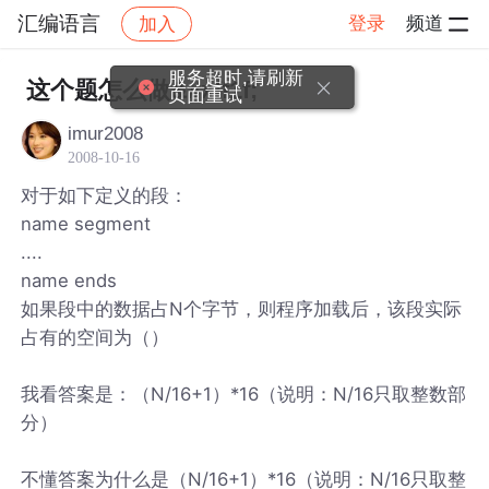
汇编语言
登录
频道
加入
帖子详情
社区
汇编语言
服务超时,请刷新
这个题怎么做&#xff1f;
页面重试
imur2008
2008-10-16
对于如下定义的段：
name segment
....
name ends
如果段中的数据占N个字节，则程序加载后，该段实际
占有的空间为（）
我看答案是：（N/16+1）*16（说明：N/16只取整数部
分）
不懂答案为什么是（N/16+1）*16（说明：N/16只取整