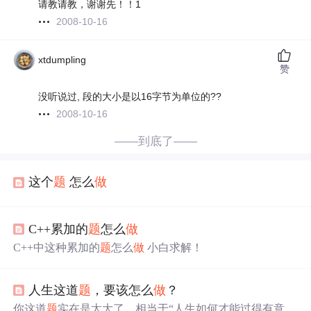
请教请教，谢谢先！！1
2008-10-16
xtdumpling
赞
没听说过, 段的大小是以16字节为单位的??
2008-10-16
——到底了——
这个
题
怎么
做
C++累加的
题
怎么
做
C++中这种累加的
题
怎么
做
小白求解！
人生这道
题
，要该怎么
做
？
你这道
题
实在是太大了。相当于“人生如何才能过得有意