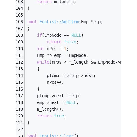
return
 m_length;
}
bool
EmpList::AddItem
(Emp *emp)
{
if
(EmpNode == 
NULL
)
return
false
;
int
 nPos = 
1
;
	Emp *pTemp = EmpNode;
while
(nPos < m_length && EmpNode->next !
	{
		pTemp = pTemp->next;
		nPos++;
	}
	pTemp->next = emp;
	emp->next = 
NULL
;
	m_length++;
return
true
;
}
bool
EmpList::Clear
()