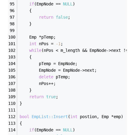
if
(EmpNode == 
NULL
)
	{
return
false
;
	}
	Emp *pTemp;
int
 nPos = 
-1
;
while
(nPos < m_length && EmpNode->next != 
N
	{
		pTemp = EmpNode;
		EmpNode = EmpNode->next;
delete
 pTemp;
		nPos++;
	}
return
true
;
}
bool
EmpList::Insert
(
int
 postion, Emp *emp)
{
if
(EmpNode == 
NULL
)