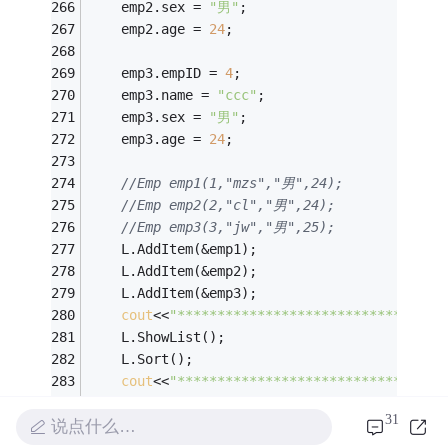
	emp2.sex = 
"男"
;
	emp2.age = 
24
;
	emp3.empID = 
4
;
	emp3.name = 
"ccc"
;
	emp3.sex = 
"男"
;
	emp3.age = 
24
;
//Emp emp1(1,"mzs","男",24);
//Emp emp2(2,"cl","男",24);
//Emp emp3(3,"jw","男",25);
	L.AddItem(&emp1);
	L.AddItem(&emp2);
	L.AddItem(&emp3);
cout
<<
"****************************排序前*
	L.ShowList();
	L.Sort();
cout
<<
"****************************排序后*
	L.ShowList();
31
return
0
;
说点什么…
}