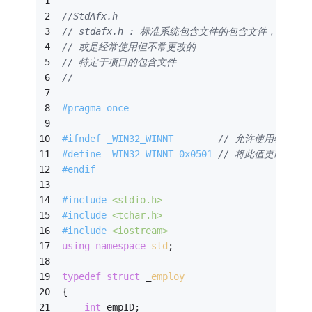
//StdAfx.h
// stdafx.h : 标准系统包含文件的包含文件，
// 或是经常使用但不常更改的
// 特定于项目的包含文件
//
#
pragma
 once
#
ifndef
 _WIN32_WINNT		
// 允许使用特定于 W
#
define
 _WIN32_WINNT 0x0501	
// 将此值更改为相应
#
endif
#
include
<stdio.h>
#
include
<tchar.h>
#
include
<iostream>
using
namespace
std
;
typedef
struct
 _
employ
{
int
 empID;