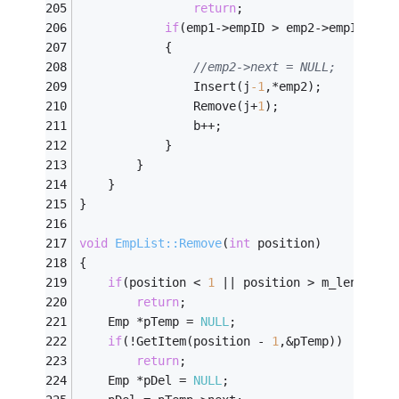
return
;
if
(emp1->empID > emp2->empID)
			{
//emp2->next = NULL;
				Insert(j
-1
,*emp2);
				Remove(j+
1
);
				b++;
			}
		}
	}
}
void
EmpList::Remove
(
int
 position)
{
if
(position < 
1
 || position > m_length)
return
;
	Emp *pTemp = 
NULL
;
if
(!GetItem(position - 
1
,&pTemp))
return
;
	Emp *pDel = 
NULL
;