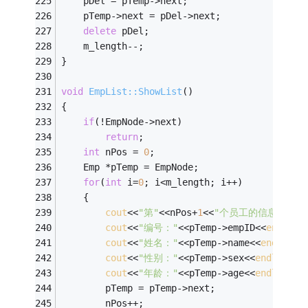
	pDel = pTemp->next;
	pTemp->next = pDel->next;
delete
 pDel;
	m_length--;
}
void
EmpList::ShowList
()
{
if
(!EmpNode->next)
return
;
int
 nPos = 
0
;
	Emp *pTemp = EmpNode;
for
(
int
 i=
0
; i<m_length; i++)
	{
cout
<<
"第"
<<nPos+
1
<<
"个员工的信息："
<<
cout
<<
"编号："
<<pTemp->empID<<
endl
;
cout
<<
"姓名："
<<pTemp->name<<
endl
;
cout
<<
"性别："
<<pTemp->sex<<
endl
;
cout
<<
"年龄："
<<pTemp->age<<
endl
;
		pTemp = pTemp->next;
		nPos++;