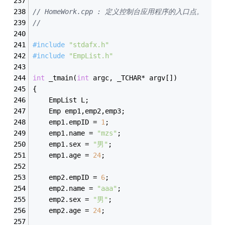
// HomeWork.cpp : 定义控制台应用程序的入口点。
//
#
include
"stdafx.h"
#
include
"EmpList.h"
int
 _tmain(
int
 argc, _TCHAR* argv[])
{
	EmpList L;
	Emp emp1,emp2,emp3;
	emp1.empID = 
1
;
	emp1.name = 
"mzs"
;
	emp1.sex = 
"男"
;
	emp1.age = 
24
;
	emp2.empID = 
6
;
	emp2.name = 
"aaa"
;
	emp2.sex = 
"男"
;
	emp2.age = 
24
;