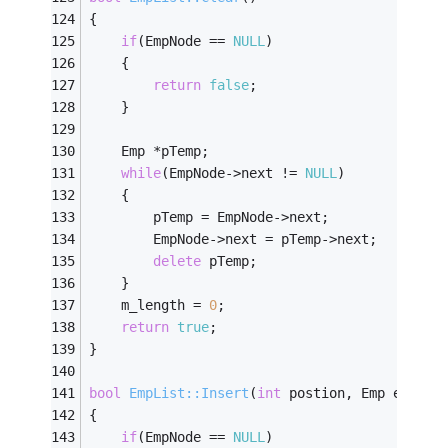
{
if
(EmpNode == 
NULL
)
	{
return
false
;
	}
	Emp *pTemp;
while
(EmpNode->next != 
NULL
)
	{
		pTemp = EmpNode->next;
		EmpNode->next = pTemp->next;
delete
 pTemp;
	}
	m_length = 
0
;
return
true
;
}
bool
EmpList::Insert
(
int
 postion, Emp emp)
{
if
(EmpNode == 
NULL
)