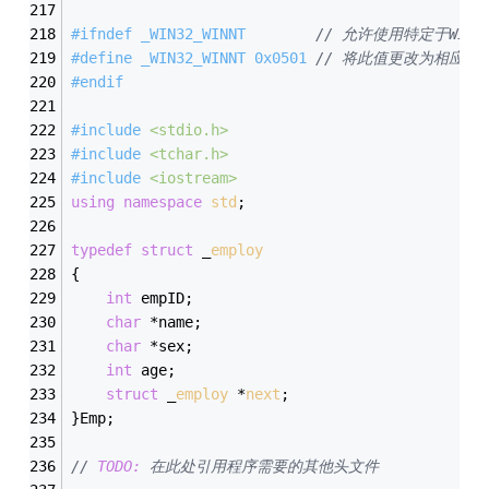
#
ifndef
 _WIN32_WINNT		
// 允许使用特定于Wind
#
define
 _WIN32_WINNT 0x0501	
// 将此值更改为相应的值
#
endif
#
include
<stdio.h>
#
include
<tchar.h>
#
include
<iostream>
using
namespace
std
;
typedef
struct
 _
employ
{
int
 empID;
char
 *name;
char
 *sex;
int
 age;
struct
 _
employ
 *
next
;
}Emp;
// 
TODO:
 在此处引用程序需要的其他头文件