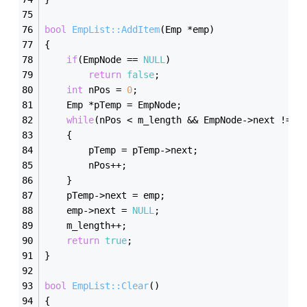
bool
EmpList::AddItem
(Emp *emp)
{
if
(EmpNode == 
NULL
)
return
false
;
int
 nPos = 
0
;
	Emp *pTemp = EmpNode;
while
(nPos < m_length && EmpNode->next != 
N
	{
		pTemp = pTemp->next;
		nPos++;
	}
	pTemp->next = emp;
	emp->next = 
NULL
;
	m_length++;
return
true
;
}
bool
EmpList::Clear
()
{