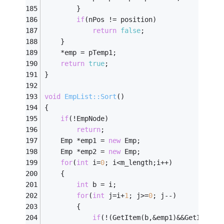
		}
if
(nPos != position)
return
false
;
	}
	*emp = pTemp1;
return
true
;
}
void
EmpList::Sort
()
{
if
(!EmpNode)
return
;
	Emp *emp1 = 
new
 Emp;
	Emp *emp2 = 
new
 Emp;
for
(
int
 i=
0
; i<m_length;i++)
	{
int
 b = i;
for
(
int
 j=i+
1
; j>=
0
; j--)
		{
if
(!(GetItem(b,&emp1)&&GetItem(j