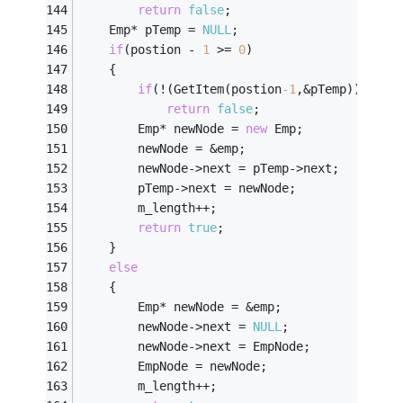
return
false
;
	Emp* pTemp = 
NULL
;
if
(postion - 
1
 >= 
0
)
	{
if
(!(GetItem(postion
-1
,&pTemp)))
return
false
;
		Emp* newNode = 
new
 Emp;
		newNode = &emp;
		newNode->next = pTemp->next;
		pTemp->next = newNode;
		m_length++;
return
true
;
	}
else
	{
		Emp* newNode = &emp;
		newNode->next = 
NULL
;
		newNode->next = EmpNode;
		EmpNode = newNode;
		m_length++;