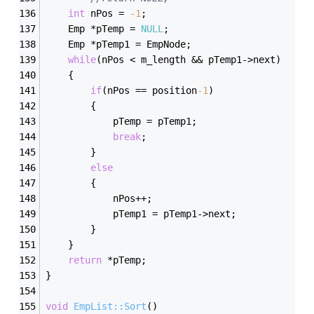
int
 nPos = 
-1
;
	Emp *pTemp = 
NULL
;
	Emp *pTemp1 = EmpNode;
while
(nPos < m_length && pTemp1->next)
	{
if
(nPos == position
-1
)
		{
			pTemp = pTemp1;
break
;
		}
else
		{
			nPos++;
			pTemp1 = pTemp1->next;
		}
	}
return
 *pTemp;
}
void
EmpList::Sort
()