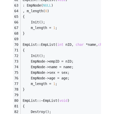
: EmpNode(
NULL
)
, m_length(
0
)
{
	Init();
	m_length = 
1
;
}
EmpList::EmpList(
int
 nID, 
char
 *name,
char
 *s
{
	Init();
	EmpNode->empID = nID;
	EmpNode->name = name;
	EmpNode->sex = sex;
	EmpNode->age = age;
	m_length = 
1
;
}
EmpList::~EmpList(
void
)
{
	Destroy();