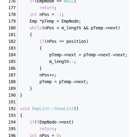
if
(EmpNode == 
NULL
)
return
;
int
 nPos = 
-1
;
	Emp *pTemp = EmpNode;
while
(nPos < m_length && pTemp->next)
	{
if
(nPos == position)
		{
			pTemp->next = pTemp->next->next;
			m_length--;
		}
		nPos++;
		pTemp = pTemp->next;
	}
}
void
EmpList::ShowList
()
{
if
(!EmpNode->next)
return
;
int
 nPos = 
0
;