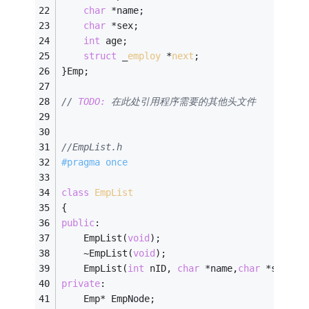
char
 *name;
char
 *sex;
int
 age;
struct
 _
employ
 *
next
;
}Emp;
// 
TODO:
 在此处引用程序需要的其他头文件
//EmpList.h
#
pragma
 once
class
EmpList
{
public
:
	EmpList(
void
);
	~EmpList(
void
);
	EmpList(
int
 nID, 
char
 *name,
char
 *sex,
in
private
:
	Emp* EmpNode;