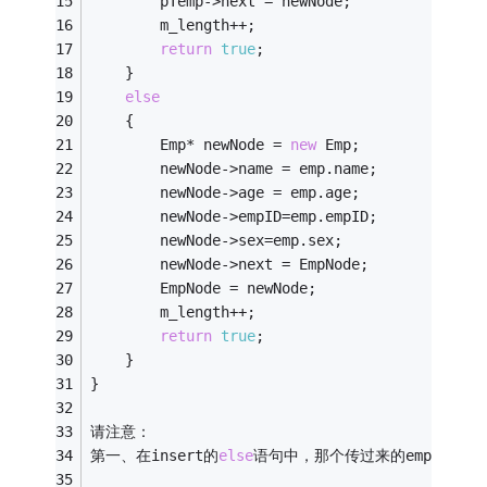
        pTemp->next = newNode;
        m_length++;
return
true
;
    }
else
    {
        Emp* newNode = 
new
 Emp;
		newNode->name = emp.name;
		newNode->age = emp.age;
		newNode->empID=emp.empID;
		newNode->sex=emp.sex;
        newNode->next = EmpNode;
        EmpNode = newNode;
        m_length++;
return
true
;
    }
}
请注意：
第一、在insert的
else
语句中，那个传过来的emp只是一