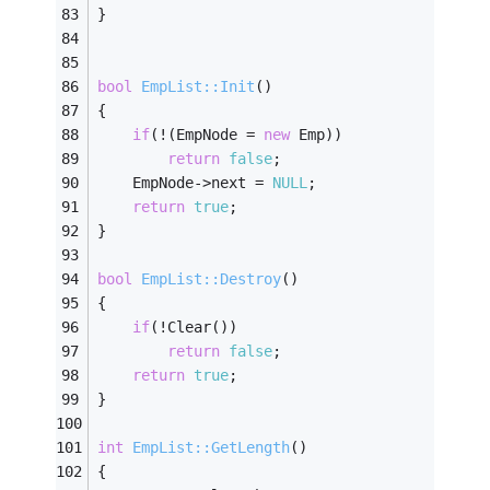
}
bool
EmpList::Init
()
{
if
(!(EmpNode = 
new
 Emp))
return
false
;
	EmpNode->next = 
NULL
;
return
true
;
}
bool
EmpList::Destroy
()
{
if
(!Clear())
return
false
;
return
true
;
}
int
EmpList::GetLength
()
{