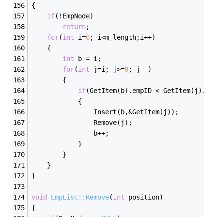
{
if
(!EmpNode)
return
;
for
(
int
 i=
0
; i<m_length;i++)
	{
int
 b = i;
for
(
int
 j=i; j>=
0
; j--)
		{
if
(GetItem(b).empID < GetItem(j).em
			{
				Insert(b,&GetItem(j));
				Remove(j);
				b++;
			}
		}
	}
}
void
EmpList::Remove
(
int
 position)
{