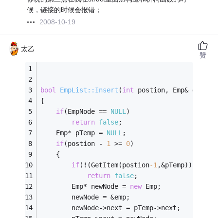
候，链接的时候会报错；
2008-10-19
太乙
赞
bool
EmpList::Insert
(
int
 postion, Emp& emp)
{
if
(EmpNode == 
NULL
)
return
false
;
    Emp* pTemp = 
NULL
;
if
(postion - 
1
 >= 
0
)
    {
if
(!(GetItem(postion
-1
,&pTemp)))
return
false
;
        Emp* newNode = 
new
 Emp;
        newNode = &emp;
        newNode->next = pTemp->next;