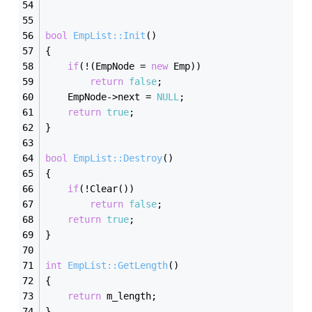
bool
EmpList::Init
()
{
if
(!(EmpNode = 
new
 Emp))
return
false
;
	EmpNode->next = 
NULL
;
return
true
;
}
bool
EmpList::Destroy
()
{
if
(!Clear())
return
false
;
return
true
;
}
int
EmpList::GetLength
()
{
return
 m_length;
}