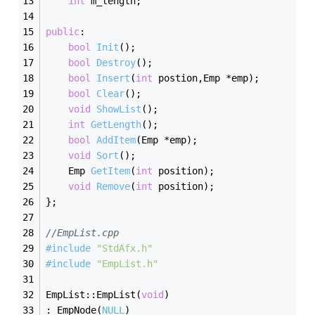
int
 m_length;
public
:
bool
Init
()
;
bool
Destroy
()
;
bool
Insert
(
int
 postion,Emp *emp)
;
bool
Clear
()
;
void
ShowList
()
;
int
GetLength
()
;
bool
AddItem
(Emp *emp)
;
void
Sort
()
;
Emp 
GetItem
(
int
 position)
;
void
Remove
(
int
 position)
;
};
//EmpList.cpp
#
include
"StdAfx.h"
#
include
"EmpList.h"
EmpList::EmpList(
void
)
: EmpNode(
NULL
)