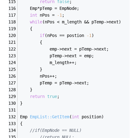
return
false
;
	Emp*pTemp = EmpNode;
int
 nPos = 
-1
;
while
(nPos < m_length && pTemp->next)
	{
if
(nPos == postion 
-1
)
		{
			emp->next = pTemp->next;
			pTemp->next = emp;
			m_length++;
		}
		nPos++;
		pTemp = pTemp->next;
	}
return
true
;
}
Emp 
EmpList::GetItem
(
int
 position)
{
//if(EmpNode == NULL)
//return NULL;