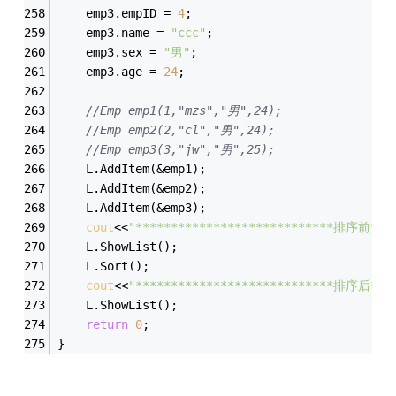
	emp3.empID = 
4
;
	emp3.name = 
"ccc"
;
	emp3.sex = 
"男"
;
	emp3.age = 
24
;
//Emp emp1(1,"mzs","男",24);
//Emp emp2(2,"cl","男",24);
//Emp emp3(3,"jw","男",25);
	L.AddItem(&emp1);
	L.AddItem(&emp2);
	L.AddItem(&emp3);
cout
<<
"****************************排序前****
	L.ShowList();
	L.Sort();
cout
<<
"****************************排序后****
	L.ShowList();
return
0
;
}