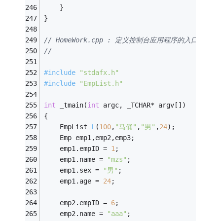
	}
}
// HomeWork.cpp : 定义控制台应用程序的入口点。
//
#
include
"stdafx.h"
#
include
"EmpList.h"
int
 _tmain(
int
 argc, _TCHAR* argv[])
{
EmpList 
L
(
100
,
"马俑"
,
"男"
,
24
)
;
	Emp emp1,emp2,emp3;
	emp1.empID = 
1
;
	emp1.name = 
"mzs"
;
	emp1.sex = 
"男"
;
	emp1.age = 
24
;
	emp2.empID = 
6
;
	emp2.name = 
"aaa"
;