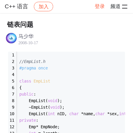
C++ 语言
登录
频道
加入
帖子详情
社区
C++ 语言
链表问题
马少华
2008-10-17
//EmpList.h
#
pragma
 once
class
EmpList
{
public
:
	EmpList(
void
);
	~EmpList(
void
);
	EmpList(
int
 nID, 
char
 *name,
char
 *sex,
int
 a
private
:
	Emp* EmpNode;