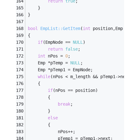
return
true
;
	}
}
bool
EmpList::GetItem
(
int
 position,Emp **emp
{
if
(EmpNode == 
NULL
)
return
false
;
int
 nPos = 
0
;
	Emp *pTemp = 
NULL
;
	Emp *pTemp1 = EmpNode;
while
(nPos < m_length && pTemp1->next)
	{
if
(nPos == position)
		{
break
;
		}
else
		{
			nPos++;
			pTemp1 = pTemp1->next;