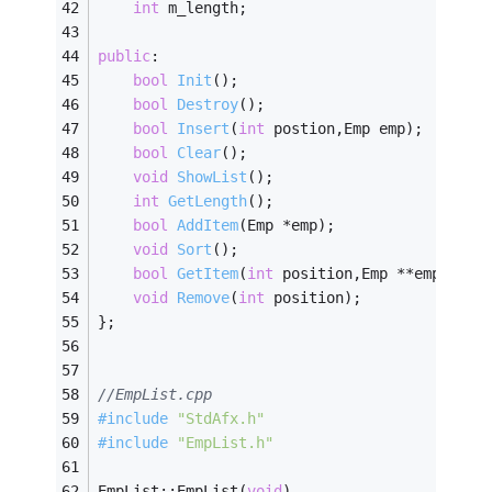
int
 m_length;
public
:
bool
Init
()
;
bool
Destroy
()
;
bool
Insert
(
int
 postion,Emp emp)
;
bool
Clear
()
;
void
ShowList
()
;
int
GetLength
()
;
bool
AddItem
(Emp *emp)
;
void
Sort
()
;
bool
GetItem
(
int
 position,Emp **emp)
;
void
Remove
(
int
 position)
;
};
//EmpList.cpp
#
include
"StdAfx.h"
#
include
"EmpList.h"
EmpList::EmpList(
void
)