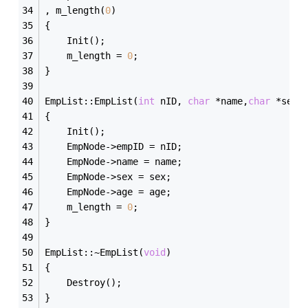
, m_length(
0
)
{
	Init();
	m_length = 
0
;
}
EmpList::EmpList(
int
 nID, 
char
 *name,
char
 *sex,
{
	Init();
	EmpNode->empID = nID;
	EmpNode->name = name;
	EmpNode->sex = sex;
	EmpNode->age = age;
	m_length = 
0
;
}
EmpList::~EmpList(
void
)
{
	Destroy();
}