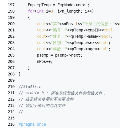
	Emp *pTemp = EmpNode->next;
for
(
int
 i=
0
; i<m_length; i++)
	{
cout
<<
"第"
<<nPos+
1
<<
"个员工的信息："
<<
end
cout
<<
"编号："
<<pTemp->empID<<
endl
;
cout
<<
"姓名："
<<pTemp->name<<
endl
;
cout
<<
"性别："
<<pTemp->sex<<
endl
;
cout
<<
"年龄："
<<pTemp->age<<
endl
;
		pTemp = pTemp->next;
		nPos++;
	}
}
//StdAfx.h
// stdafx.h : 标准系统包含文件的包含文件，
// 或是经常使用但不常更改的
// 特定于项目的包含文件
//
#
pragma
 once