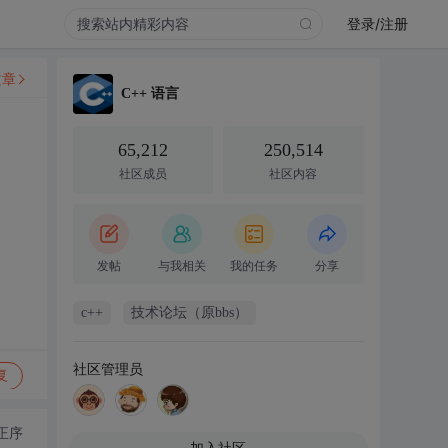
登录/注册
文章
C++ 语言
65,212
250,514
社区成员
社区内容
发帖
与我相关
我的任务
分享
c++
技术论坛（原bbs）
社区管理员
复
正序
加入社区