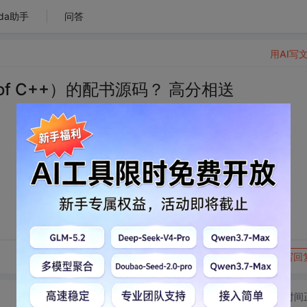
da助手
问答
用AI写
 of C++）的配书源码？ 高分相送
转发到动态
举报
写回
切换为时间