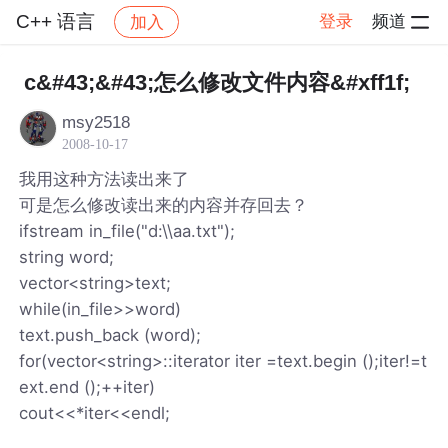
C++ 语言
登录
频道
加入
帖子详情
社区
C++ 语言
c&#43;&#43;怎么修改文件内容&#xff1f;
msy2518
2008-10-17
我用这种方法读出来了
可是怎么修改读出来的内容并存回去？
ifstream in_file("d:\\aa.txt");
string word;
vector<string>text;
while(in_file>>word)
text.push_back (word);
for(vector<string>::iterator iter =text.begin ();iter!=t
ext.end ();++iter)
cout<<*iter<<endl;