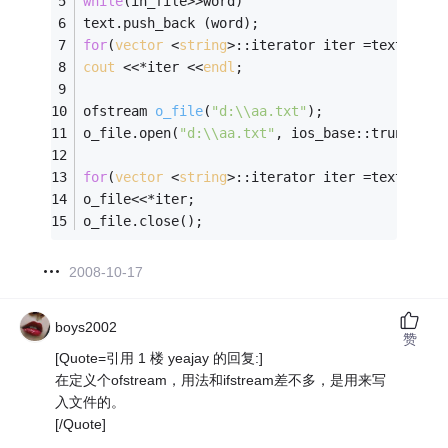
while
(in_file>>word) 
text.push_back (word); 
for
(
vector
 <
string
>::iterator iter =text.begi
cout
 <<*iter <<
endl
;
ofstream 
o_file
(
"d:\\aa.txt"
)
; 
o_file.open(
"d:\\aa.txt"
, ios_base::trunc | i
for
(
vector
 <
string
>::iterator iter =text.begi
o_file<<*iter;
o_file.close();
2008-10-17
boys2002
赞
[Quote=引用 1 楼 yeajay 的回复:]
在定义个ofstream，用法和ifstream差不多，是用来写
入文件的。
[/Quote]