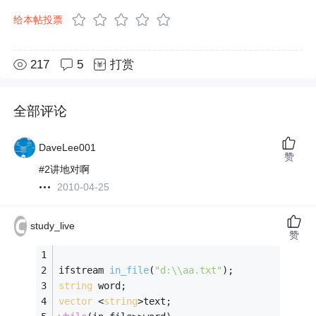
给本帖投票
217
5
打赏
全部评论
DaveLee001
赞
#2讲地对啊
2010-04-25
study_live
赞
ifstream 
in_file
(
"d:\\aa.txt"
)
; 
string
 word; 
vector
 <
string
>text; 