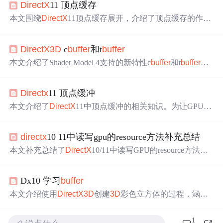
DirectX
11 顶点缓存
本文围绕
DirectX
11顶点缓存展开，介绍了顶点缓存的作
用，即让GPU访问顶点数组。详细说明了创建顶点缓存需
填充D
3D
11_
BUFFER
_DESC和D
3D
11_SUBRESOURCE_
DirectX
3D
c
buffer
和t
buffer
DATA结构体，调用Create
Buffer
函数。还阐述了如何绑定
顶点缓存到设备输入槽，以及顶点的实际绘制由Draw方法
本文介绍了Shader Model 4支持的新特性c
buffer
和t
buffer
，
完成。
它们可通过打包数据提升性能。constant
buffer
分为c
buffer
和t
buffer
，前者能减少更新带宽，后者对索引类数据性能
Directx
11 顶点缓冲
更佳。还阐述了HLSL打包规则，以及Direct
3D
9与10、11
的差异，并给出了c
buffer
、t
buffer
和SamplerState的实例代
本文介绍了
DirectX
11中顶点缓冲的相关知识。为让GPU访
码。
问顶点数组，需将其置于由ID
3D
11
Buffer
接口表示的缓冲
中。详细说明了创建顶点缓冲的步骤，包括填写D
3D
11_
B
directx
10 11中读写gpu的resource方法补充总结
UFFER
_DESC和D
3D
11_SUBRESOURCE_DATA结构
体，调用Create
Buffer
方法，还提及绑定和绘制顶点缓冲的
本文补充总结了
DirectX
10/11中读写GPU的resource方法。
方法。
可通过map函数让CPU读写GPU数据，也可用ID
3D
11Devic
eContext相关方法让GPU更新自身resource。还介绍了创建
b
Dx10 学习
buffer
uffer
时D
3D
11_USAGE的四种类型及特点，如D
3D
11_USA
GE_DEFAULT仅支持GPU读写等。
本文介绍使用
DirectX
3D
创建
3D
彩色立方体的过程，涵盖
b
uffer
建立、描述与创建，以及绑定和使用方法。详细解析
了D
3D
10_
BUFFER
_DESC结构体参数及其在顶点和索引
b
1