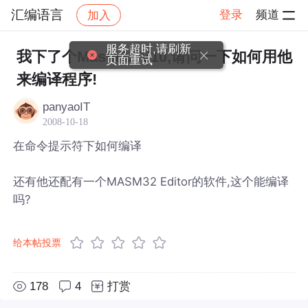
汇编语言
登录
频道
加入
帖子详情
社区
汇编语言
服务超时,请刷新
我下了个Masm32 V10,请问一下如何用他
页面重试
来编译程序!
panyaoIT
2008-10-18
在命令提示符下如何编译
还有他还配有一个MASM32 Editor的软件,这个能编译
吗?
给本帖投票
178
4
打赏