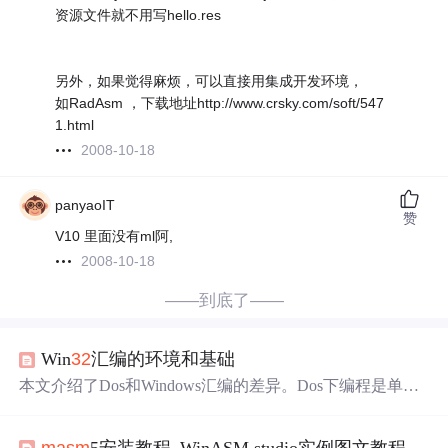
资源文件就不用写hello.res
另外，如果觉得麻烦，可以直接用集成开发环境，
如RadAsm ，下载地址http://www.crsky.com/soft/547
1.html
2008-10-18
panyaoIT
赞
V10 里面没有ml阿,
2008-10-18
——到底了——
Win
32
汇编的环境和基础
本文介绍了Dos和Windows汇编的差异。Dos下编程是单任
务，工作在实模式，可管理系统所有资源；Windows在保
护模式，资源受保护，程序基于消息。还介绍了Win
32
AS
masm
5安装教程_WinASM studio实例图文教程