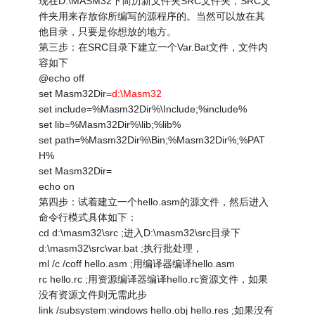
现在D:\MASM32下简历新文件夹SRC文件夹，SRC文
件夹用来存放你所编写的源程序的。当然可以放在其
他目录，只要是你想放的地方。
第三步：在SRC目录下建立一个Var.Bat文件，文件内
容如下
@echo off
set Masm32Dir=
d:\Masm32
set include=%Masm32Dir%\Include;%include%
set lib=%Masm32Dir%\lib;%lib%
set path=%Masm32Dir%\Bin;%Masm32Dir%;%PAT
H%
set Masm32Dir=
echo on
第四步：试着建立一个hello.asm的源文件，然后进入
命令行模式具体如下：
cd d:\masm32\src ;进入D:\masm32\src目录下
d:\masm32\src\var.bat ;执行批处理，
ml /c /coff hello.asm ;用编译器编译hello.asm
rc hello.rc ;用资源编译器编译hello.rc资源文件，如果
没有资源文件则无需此步
link /subsystem:windows hello.obj hello.res ;如果没有