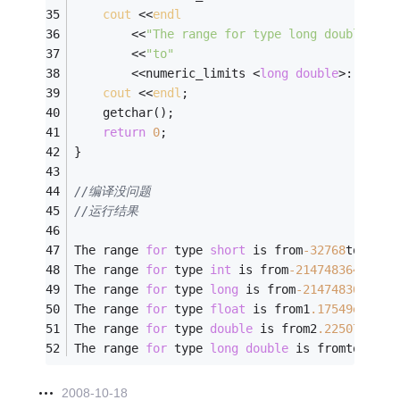
cout
 <<
endl
		<<
"The range for type long double is 
		<<
"to"
		<<numeric_limits <
long
double
>::max()
cout
 <<
endl
; 
	getchar(); 
return
0
; 
} 
//编译没问题
//运行结果
The range 
for
 type 
short
 is from
-32768
to32767
The range 
for
 type 
int
 is from
-2147483648
to21
The range 
for
 type 
long
 is from
-2147483648
to2
The range 
for
 type 
float
 is from1
.17549e-038
t
The range 
for
 type 
double
 is from2
.22507e-308
The range 
for
 type 
long
double
 is fromto1
.797
2008-10-18