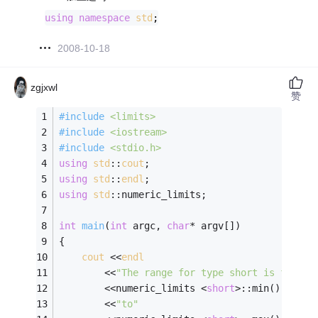
using
namespace
std
;
2008-10-18
zgjxwl
赞
#
include
<limits>
#
include
<iostream>
#
include
<stdio.h>
using
std
::
cout
; 
using
std
::
endl
; 
using
std
::numeric_limits; 
int
main
(
int
 argc, 
char
* argv[])
{ 
cout
 <<
endl
		<<
"The range for type short is from"
		<<numeric_limits <
short
>::min() 
		<<
"to"