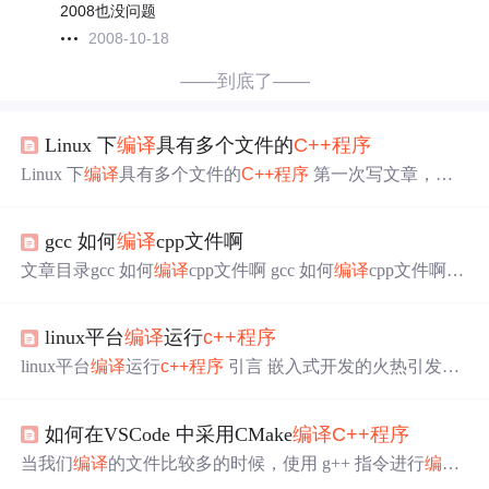
2008也没问题
2008-10-18
——到底了——
Linux 下
编译
具有多个文件的
C++
程序
Linux 下
编译
具有多个文件的
C++
程序
第一次写文章，本
人是小白，主要是为了记录一下学习过程，大神请左上角
退出。 以简单的hello world
程序
为例。 首先在工作目录下
gcc 如何
编译
cpp文件啊
建立func.h文件和func.cpp文件。在Shell中输入 vi func.h 建
立func.h文件。在func.h中输入 void greet(); 在vi中使用:wq命
文章目录gcc 如何
编译
cpp文件啊 gcc 如何
编译
cpp文件啊 /*
令保存。 建立func.cpp文件： vi ...
hello.c */ #include <iostream> using namespace std; int main() {
cout << "hello cpp"<<endl; return 1; } gcc A.cpp 他找不到
linux平台
编译
运行
c++
程序
一些东西啊 那我链接到标准
C++
库看看 gcc A.cpp -lstd
c
++
这样成功了哦 ..
linux平台
编译
运行
c++
程序
引言 嵌入式开发的火热引发了
不少
程序
员对Linux的兴趣。那么如何在Linux平台
编译
并
运行
c++
程序
呢？ 正文 Linux平台开发运行
C++
程序
大体流
如何在VSCode 中采用CMake
编译
C++
程序
程与Windows下差别不大 1.编写.cpp文件，
C++
代码都在里
面； 2.可能还有一些.h文件之类的支持文件，这些文件一
当我们
编译
的文件比较多的时候，使用 g++ 指令进行
编译
般都会放在一起，或者相对位置是固定的； 3.
编译
文件，
的时候，还是比较繁琐的，那么这个时候就需要自己去编