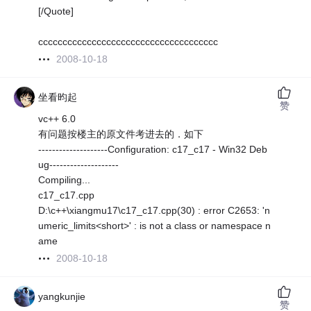
[/Quote]
ccccccccccccccccccccccccccccccccccccc
2008-10-18
坐看昀起
赞
vc++ 6.0
有问题按楼主的原文件考进去的．如下
--------------------Configuration: c17_c17 - Win32 Deb
ug--------------------
Compiling...
c17_c17.cpp
D:\c++\xiangmu17\c17_c17.cpp(30) : error C2653: 'n
umeric_limits<short>' : is not a class or namespace n
ame
2008-10-18
yangkunjie
赞