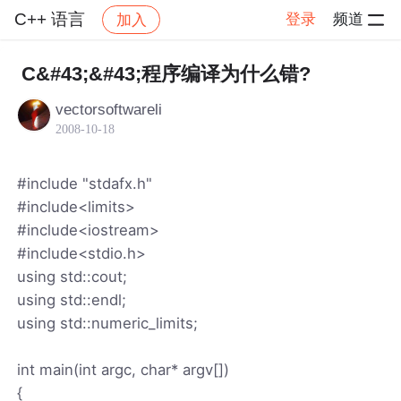
C++ 语言
登录
频道
加入
帖子详情
社区
C++ 语言
C&#43;&#43;程序编译为什么错?
vectorsoftwareli
2008-10-18
#include "stdafx.h"
#include<limits>
#include<iostream>
#include<stdio.h>
using std::cout;
using std::endl;
using std::numeric_limits;
int main(int argc, char* argv[])
{