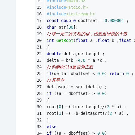
#
include
<math.h> 
#
include
<stdio.h> 
#
include
<iostream.h> 
const
double
 dboffset = 
0.000001
 ; 
char
 str[
80
]; 
//求一元二次方程的根，函数返回根的个数 
int
GetRoot
(
float
 a ,
float
 b ,
float
 
{ 
double
 delta,deltasqrt ; 
delta = b*b 
-4.0
 * a *c ; 
//判断delta是否为正数 
if
(delta -dboffset < 
0.0
) 
return
0
 ;
//开平方 
deltasqrt = 
sqrt
(delta) ; 
if
 ((a - dboffset) > 
0.0
) 
{ 
root[
0
] =(-b+deltasqrt)/(
2
 * a) ; 
root[
1
] =( -b-deltasqrt)/(
2
 * a) ; 
} 
else
if
 ((a - dboffset) > 
0.0
) 