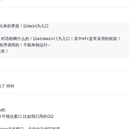
md出来的界面！以main为入口
啊，对话框啊什么的！以winmain()为入口！其中mfc是常采用的框架！
他程序调用的！不能单独运行~
接库！ 
了 呵呵
MD
制作可视化窗口 比如我们用的QQ
ation没有窗口，必须自己编写程序