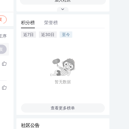
复
积分榜
荣誉榜
近7日
近30日
至今
正序
复
暂无数据
查看更多榜单
社区公告