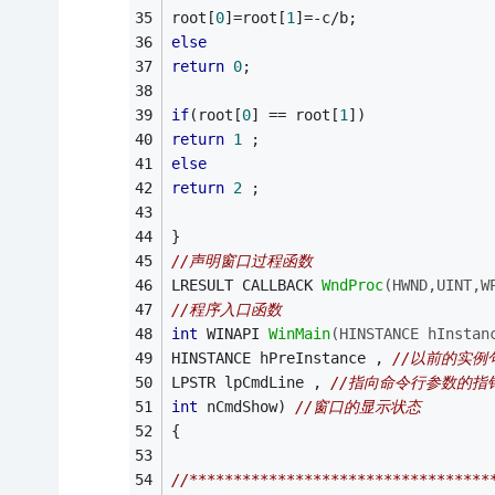
root[
0
]=root[
1
]=-c/b; 
else
return
0
; 
if
(root[
0
] == root[
1
]) 
return
1
 ; 
else
return
2
 ; 
} 
//声明窗口过程函数 
LRESULT CALLBACK 
WndProc
(HWND,UINT,W
//程序入口函数 
int
 WINAPI 
WinMain
(HINSTANCE hInstan
HINSTANCE hPreInstance , 
//以前的实例
LPSTR lpCmdLine , 
//指向命令行参数的指
int
 nCmdShow) 
//窗口的显示状态 
{ 
//**********************************