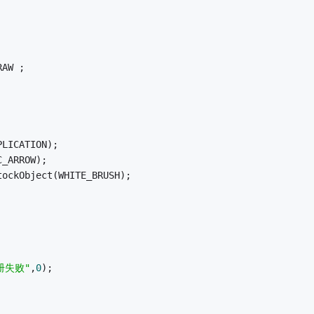
RAW ; 
PLICATION); 
C_ARROW); 
tockObject(WHITE_BRUSH); 
册失败"
,
0
); 