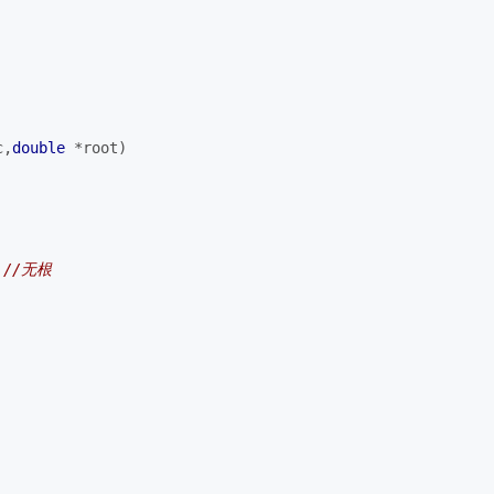
c,
double
 *root)
 
//无根 