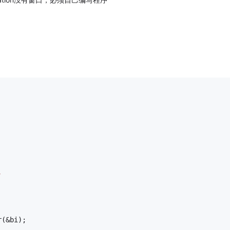
：
; 
r(&bi); 