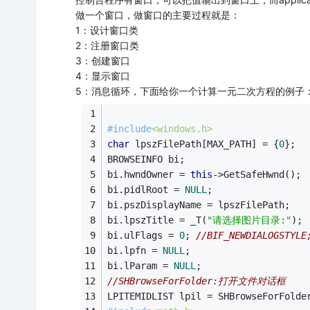
做一个窗口，做窗口的主要过程就是：
1：设计窗口类
2：注册窗口类
3：创建窗口
4：显示窗口
5：消息循环，下面给你一个计算一元二次方程的例子
#
include
<windows.h> 
char
 lpszFilePath[MAX_PATH] = {
0
}; 
BROWSEINFO bi; 
bi.hwndOwner = 
this
->GetSafeHwnd(); 
bi.pidlRoot = 
NULL
; 
bi.pszDisplayName = lpszFilePath; 
bi.lpszTitle = _T(
"请选择图片目录:"
); 
bi.ulFlags = 
0
; 
//BIF_NEWDIALOGSTYLE
bi.lpfn = 
NULL
; 
bi.lParam = 
NULL
; 
//SHBrowseForFolder:打开文件对话框 
LPITEMIDLIST lpil = SHBrowseForFolde