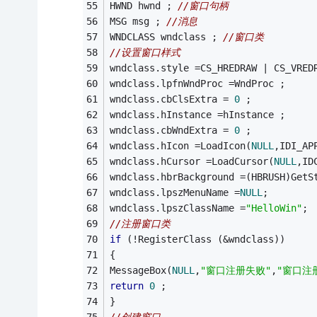
HWND hwnd ; 
//窗口句柄 
MSG msg ; 
//消息 
WNDCLASS wndclass ; 
//窗口类 
//设置窗口样式 
wndclass.style =CS_HREDRAW | CS_VRED
wndclass.lpfnWndProc =WndProc ; 
wndclass.cbClsExtra = 
0
 ; 
wndclass.hInstance =hInstance ; 
wndclass.cbWndExtra = 
0
 ; 
wndclass.hIcon =LoadIcon(
NULL
,IDI_AP
wndclass.hCursor =LoadCursor(
NULL
,ID
wndclass.hbrBackground =(HBRUSH)GetS
wndclass.lpszMenuName =
NULL
; 
wndclass.lpszClassName =
"HelloWin"
; 
//注册窗口类 
if
 (!RegisterClass (&wndclass)) 
{ 
MessageBox(
NULL
,
"窗口注册失败"
,
"窗口注
return
0
 ; 
} 