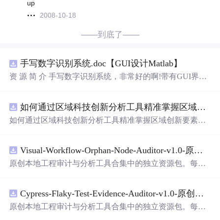
up
2008-10-18
——到底了——
手写数字识别系统.doc【GUI设计Matlab】
资 源 简 介 手写数字识别系统，非常好的啊!带有GUI界
面，使用方便! 详 情 说 明 用这个手写数字识别系统，你可
以轻松地识别手写数字。这个系统不仅功能强大，而且还
如何通过区域科技创新分析工具精准掌握区域创新要素分布与产业链融合现状？.docx
带有直观的图形用户界面（GUI），非常容易使用。你只
需要将手写数字输入系统，它将立即给出准确的识别结
如何通过区域科技创新分析工具精准掌握区域创新要素分
果。这个系统可以在各种场景中使用，无论是学校、工作
布与产业链融合现状？
还是日常生活，都能为你提供快速和准确的识别服务。它
是一个非常方便和实用的工具，你一定会喜欢它的！
Visual-Workflow-Orphan-Node-Auditor-v1.0-原创源码与文档.zip
原创本地工程审计与分析工具合集中的独立资源包。每个
ZIP包含完整源码、3项自动化测试、可复现合成示例、离
线HTML、JSON与SVG报告、1080×720真实运行效果图、
Cypress-Flaky-Test-Evidence-Auditor-v1.0-原创源码与文档.zip
README、运行说明、功能清单、MIT License及原创与授
权声明。解压后进入project目录，执行npm test验证算法，
原创本地工程审计与分析工具合集中的独立资源包。每个
执行npm run report生成报告，也可通过本地静态服务器打
ZIP包含完整源码、3项自动化测试、可复现合成示例、离