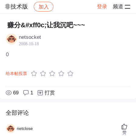
非技术版
登录
频道
加入
帖子详情
社区
非技术版
赚分&#xff0c;让我沉吧~~~
netsocket
2008-10-18
0
给本帖投票
69
1
打赏
全部评论
netclose
赞