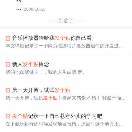
??
2008-10-18
——到底了——
音乐播放器哈哈我
发个贴
你自己看
本文详细记录了一个网页黑胶唱片播放器组件的开发过
程。项目采用分层设计思路，将播放器拆分为底座、唱
片、唱臂等独立元素，通过CSS绝对定位和动画实现唱片
新人
发个贴
留念
旋转、唱臂切换等效果。开发中解决了多个技术难点：1)
使用父子元素嵌套实现唱片与封面同步旋转；2) 精确控制
我的地盘我做主，，我的人生由我 定。
唱臂旋转轴心和动画阻尼感；3) 采用transform: translateZ(0)
解决移动端裁切问题；4) 优化资源加载顺序避免视觉闪
烁。项目最终实现了可复用的播放器组件，支持播放控
第一天开博，试试
发个贴
制、曲目切换、封面同步等功能，并总结了前端开发中的
第一天开博，试试
发个贴
！看起来感觉 不错！ 转载于:http
调试技巧和最佳实践。
s://www.cnblogs.com/caigen029/p/3430042.html
发个贴
记录一下自己苍穹外卖的学习吧
在下载玩运行的时候发现项目报错，原因时这个地方用的
返回值时object的，系统报错无法与long进行转换,报错如下