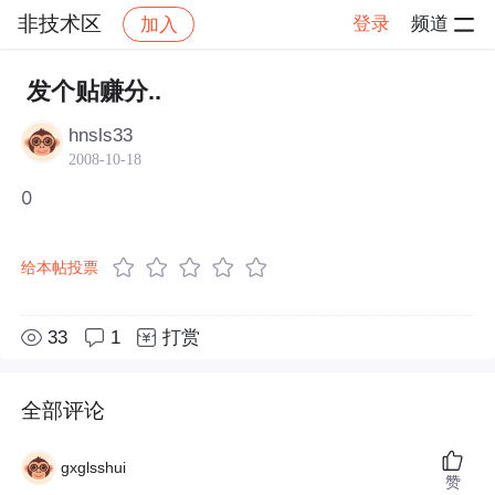
非技术区
登录
频道
加入
帖子详情
社区
非技术区
发个贴赚分..
hnsls33
2008-10-18
0
给本帖投票
33
1
打赏
全部评论
gxglsshui
赞