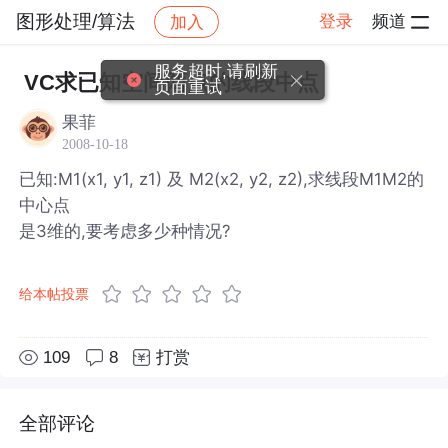
图形处理/算法
登录
频道
加入
帖子详情
社区
图形处理/算法
服务超时,请刷新
VC求已知空间两点的线段中点
页面重试
果菲
2008-10-18
已知:M1(x1, y1, z1) 及 M2(x2, y2, z2),求线段M1M2的
中心点
是3维的,要考虑多少种情况?
给本帖投票
109
8
打赏
全部评论