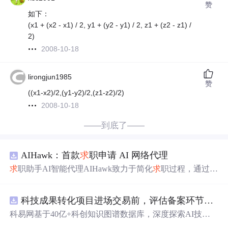
赞
如下：
(x1 + (x2 - x1) / 2, y1 + (y2 - y1) / 2, z1 + (z2 - z1) /
2)
2008-10-18
lirongjun1985
赞
((x1-x2)/2,(y1-y2)/2,(z1-z2)/2)
2008-10-18
——到底了——
AIHawk：首款
求
职申请 AI 网络代理
求
职助手AI智能代理AIHawk致力于简化
求
职过程，通过自
动化职位申请流程。借助人工智能，它能够帮助用户以定
制化的方式申请多个职位。
科技成果转化项目进场交易前，评估备案环节需要准备哪些材料？.docx
科易网基于40亿+科创知识图谱数据库，深度探索AI技术
在技术转移、成果转化、技术经纪、知识产权、产业创