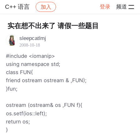
C++ 语言
登录
频道
加入
帖子详情
社区
C++ 语言
实在想不出来了 请假一些题目
sleepcatlmj
2008-10-18
#include <iomanip>
using namespace std;
class FUN{
friend ostream
ostream & ,FUN);
}fun;
ostream
(ostream& os ,FUN f){
os.setf(ios::left);
return os;
}