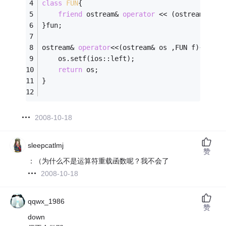
class
FUN
{
friend
 ostream& 
operator
 << (ostream & ,F
}fun; 
ostream& 
operator
<<(ostream& os ,FUN f){ 
	os.setf(ios::left); 
return
 os; 
} 
2008-10-18
sleepcatlmj
赞
：（为什么不是运算符重载函数呢？我不会了
2008-10-18
qqwx_1986
赞
down