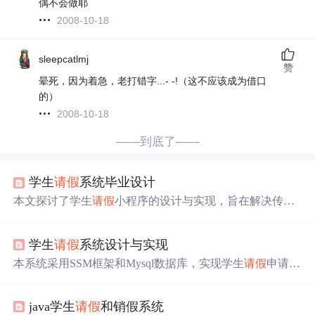
偶不会做耶
2008-10-18
sleepcatlmj
赞
晕死，因为着急，老打错字...- -!（这不应该成为借口
的）
2008-10-18
——到底了——
学生
请假
系统毕业设计
本文探讨了学生
请假
小程序的设计与实现，旨在解决传统
请假
方式的不足，提高
请假
效率，减轻学校管理负担。通
过采用云计算、移动端技术，结合VUE和Springboot框架，
学生
请假
系统设计与实现
实现了用户友好的
请假
申请和审批流程。
本系统采用SSM框架和Mysql数据库，实现学生
请假
申请、
教师审批等功能，界面简洁，操作流畅，确保数据安全。
java学生
请假
和销假系统