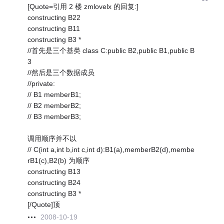
[Quote=引用 2 楼 zmlovelx 的回复:]
constructing B22
constructing B11
constructing B3 *
//首先是三个基类 class C:public B2,public B1,public B
3
//然后是三个数据成员
//private:
// B1 memberB1;
// B2 memberB2;
// B3 memberB3;
调用顺序并不以
// C(int a,int b,int c,int d):B1(a),memberB2(d),membe
rB1(c),B2(b) 为顺序
constructing B13
constructing B24
constructing B3 *
[/Quote]顶
2008-10-19