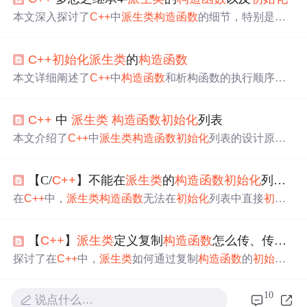
本文深入探讨了
C++
中
派生类
构造函数
的细节，特别是如
何在
初始化
派生类
时正确处理基类的构造。在创建
派生类
对象时，基类的
构造函数
先被调用，然后才是
派生类
构造
C++
初始化
派生类
的
构造函数
函数
。
C++
不允许直接在
派生类
构造函数
的
初始化
列表中
初始化
基类成员，而是通过调用基类的特定
构造函数
来完
本文详细阐述了
C++
中
构造函数
和析构函数的执行顺序。
成
初始化
，以确保const和引用变量的正确处理。在析构过
当一个类含有自定义的带参数
构造函数
时，创建对象时不
程中，调用次序则与
构造函数
相反，从最底层的
派生类
开
会调用默认
构造函数
。在
派生类
构造过程中，会先执行基
始向上回溯。
C++
中
派生类
​
构造函数
初始化
列表​
类
构造函数
，然后是内嵌对象的
初始化
，每个
构造函数
的
执行都会伴随一个'1'的输出。因此，如果所有
构造函数
都
本文介绍了
C++
中
派生类
构造函数
初始化
列表的设计原
输出'1'，总共将输出五个'1'。相应的，析构函数的执行顺
因。一是确保基类先
初始化
，
C++
要求
派生类
构造时先构
序则与
构造函数
相反。了解这一机制对于理解和调试
C++
造基类；二是性能优化，可避免先默认
初始化
再赋值的冗
程序至关重要。
【C/
C++
】不能在
派生类
的
构造函数
初始化
列表中直接
余操作，对复杂对象尤为重要；三是满足不可变性，某些
成员必须通过
初始化
列表赋值。
在
C++
中，
派生类
构造函数
无法在
初始化
列表中直接
初始
化
基类成员变量，因为每个类应负责自身成员的
初始化
。
正确的方式是通过调用基类
构造函数
来完成，确保对象构
【
C++
】
派生类
定义复制
构造函数
怎么传、传什么
造顺序和封装性符合
C++
对象模型规范。
探讨了在
C++
中，
派生类
如何通过复制
构造函数
的
初始化
列表，使用
派生类
对象的引用作为实参，传递给基类的复
制
构造函数
，实现基类成员的
初始化
。这一机制解决了
派
10
说点什么…
生类
复制
构造函数
形参限制的问题。