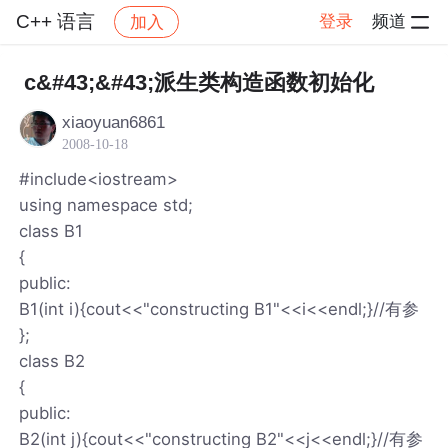
C++ 语言
登录
频道
加入
帖子详情
社区
C++ 语言
c&#43;&#43;派生类构造函数初始化
xiaoyuan6861
2008-10-18
#include<iostream>
using namespace std;
class B1
{
public:
B1(int i){cout<<"constructing B1"<<i<<endl;}//有参
};
class B2
{
public:
B2(int j){cout<<"constructing B2"<<j<<endl;}//有参