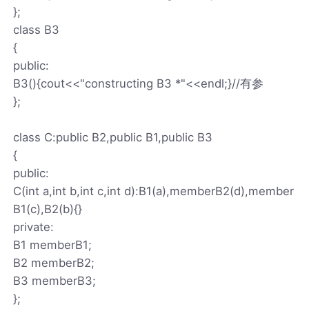
};
class B3
{
public:
B3(){cout<<"constructing B3 *"<<endl;}//有参
};
class C:public B2,public B1,public B3
{
public:
C(int a,int b,int c,int d):B1(a),memberB2(d),member
B1(c),B2(b){}
private:
B1 memberB1;
B2 memberB2;
B3 memberB3;
};