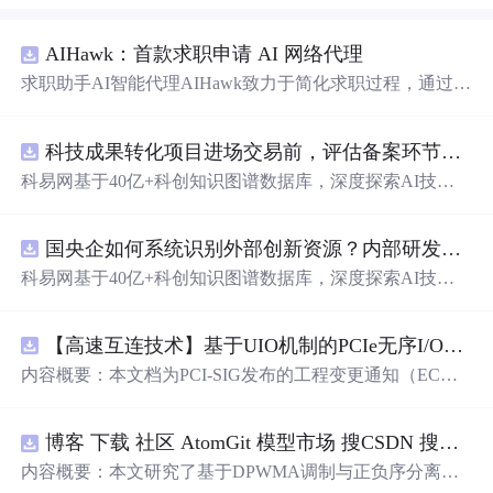
AIHawk：首款求职申请 AI 网络代理
求职助手AI智能代理AIHawk致力于简化求职过程，通过自
动化职位申请流程。借助人工智能，它能够帮助用户以定
制化的方式申请多个职位。
科技成果转化项目进场交易前，评估备案环节需要准备哪些材料？.docx
科易网基于40亿+科创知识图谱数据库，深度探索AI技术
在技术转移、成果转化、技术经纪、知识产权、产业创
新、科技招商等垂直领域的多样化应用场景，研究科技创
国央企如何系统识别外部创新资源？内部研发体系完善，但对外部高校、中小科技企业技术能力缺乏动态认知。.docx
新领域的AI+数智化解决方案，推动科技创新与产业创新
智能化发展。
科易网基于40亿+科创知识图谱数据库，深度探索AI技术
在技术转移、成果转化、技术经纪、知识产权、产业创
新、科技招商等垂直领域的多样化应用场景，研究科技创
【高速互连技术】基于UIO机制的PCIe无序I/O扩展：多路径架构下内存请求的高性能传输与排序控制方案设计
新领域的AI+数智化解决方案，推动科技创新与产业创新
智能化发展。
内容概要：本文档为PCI-SIG发布的工程变更通知（EC
N），介绍了名为“无序输入/输
出
（Unordered I/O, UIO）”
的新功能，旨在解决传统PCI/PCIe架构中严格的顺序传输
博客 下载 社区 AtomGit 模型市场 搜CSDN 搜索 AI 搜索 会员中心 创作中心 基于DPWMA调制与正负序分离的ANPC三电平并网逆变器前馈控制策略研究（Simulink仿真实现）
规则对多路径拓扑和高性能IO系统的限制。UIO基于Flit模
式，定义了一套新的TLP（事务层包）类型和规则，允许
内容概要：本文研究了基于DPWMA调制与正负序分离的
请求方（Requester）自主管理数据顺序，支持多路径路