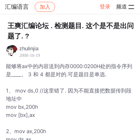
汇编语言
登录
频道
加入
帖子详情
社区
汇编语言
王爽汇编论坛 . 检测题目. 这个是不是出问
题了. ?
zhulinjia
2008-10-19
能够将ax中的内容送到内存0000:0200H处的指令序列
是____。 3 和 4 都是对的.可是题目是单选.
1、 mov ds,0 //这里错了. 因为不能直接把数据传到段
地址中
mov bx,200h
mov [bx],ax
2、mov ax,200h
mov ds,ax