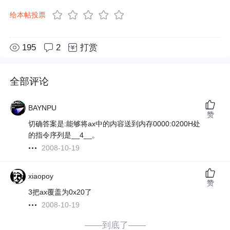
给本帖投票
195
2
打赏
全部评论
BAYNPU
赞
切确答案是:能够将ax中的内容送到内存0000:0200H处
的指令序列是__4__。
2008-10-19
xiaopoy
赞
3把ax覆盖为0x20了
2008-10-19
——到底了——