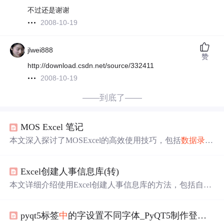
不过还是谢谢
2008-10-19
jlwei888
赞
http://download.csdn.net/source/332411
2008-10-19
——到底了——
MOS Excel 笔记
本文深入探讨了MOSExcel的高效使用技巧，包括
数据
录入
、批注管理、单元格保护、条件格式设置、数字格式调
整、公式与函数应用、VLOOKUP及LOOKUP函数详解、
Excel创建人事信息库(转)
日期
操作、监视
窗口
运用、
数据
透视表与图表创建，以及
快捷键的巧妙利用。
本文详细介绍使用Excel创建人事信息库的方法，包括自动
填充、定期提醒、
数据
录入
、冻结
窗口
等实用技巧，以及
如何利用Excel的函数公式实现性别、出生
日期
、年龄的自
pyqt5标签
中
的字设置不同字体_PyQT5制作登记
窗
动显示等功能。