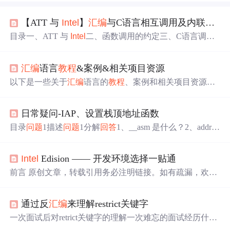
【ATT 与
Intel
】
汇编
与C语言相互调用及内联
汇编
目录一、ATT 与
Intel
二、函数调用的约定三、C语言调用
汇编
程序四、
汇编
程序调用C语言五、内联
汇编
一、ATT
与
Intel
x86架构的处理器的
汇编
指令一般使用有两种： AT
汇编
语言
教程
&案例&相关项目资源
T
汇编
Intel
汇编
常用的
汇编
器： MS VC 编译器：只支持
Intel
格式 GNU CC 编译器：支持 ATT 格式和
Intel
格式，
以下是一些关于
汇编
语言的
教程
、案例和相关项目资源，
一般从 gcc 的上层开始调用像cc、ar 等工具。 ATT 与
Intel
供你学习和参考。Stack Overflow 上有许多关于
汇编
语言的
汇编
代码格式区别如下：
Intel
代码省略了指示大小的后
问题
和
回答
，是学习和解决
问题
的好地方。通过以上资
缀。我们看到指令 push
日常疑问-IAP、设置栈顶地址函数
源，你可以系统地学习
汇编
语言的基础知识，并通过实际
项目提升自己的实践能力。这是一本经典的
汇编
语言教
目录
问题
1描述
问题
1分解
回答
1、__asm 是什么？2、addr为
材，详细介绍了
汇编
语言的基本概念和编程技巧。这是一
什么在函数内部没有用，但实际的地址确成功设置了？3、
个针对GNU
汇编
器的详细
教程
，适合使用Linux系统的学
变量addr 和 r0 是什么关系?4、MSR MSP, r0 这条
汇编
语句
习者。这是一本深入介绍x86
汇编
语言的教材，适合有一定
Intel
Edision —— 开发环境选择一贴通
是什么作用？5、BX r14 这条
汇编
语句是什么作用？
问题
2
编程基础的学习者。GitHub 上有许多开源的
汇编
语言项
描述
问题
2分解
回答
1、这种
汇编
语法是什么？2、"MSR ms
前言 原创文章，转载引用务必注明链接。如有疏漏，欢迎
目，可以参考和学习。
p, %0" : : "r" (topOfMainStack) : 表示什么意思？
问题
拓展
斧正。 使用
Intel
开发板设置工具配置好之后，会自动跳转
问题
1描述 之前在写BootLoader的时候，参考了网上的设置
到集成开发环境（integrated development environment，ID
栈顶地址函数，不是很理解这个函数，所以先记
通过反
汇编
来理解restrict关键字
E）选择界面，面对其提供的诸多工具，相信大家都会有
个疑问，每种工具之间有何不同？哪一个更适合我呢？本
一次面试后对retrict关键字的理解一次难忘的面试经历什么
文旨在
回答
这些
问题
。 官方推荐IDE介绍
Intel
XDK 物联
是restrict功能快捷键合理的创建标题，有助于目录的生成