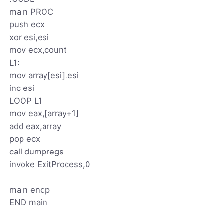
main PROC
push ecx
xor esi,esi
mov ecx,count
L1:
mov array[esi],esi
inc esi
LOOP L1
mov eax,[array+1]
add eax,array
pop ecx
call dumpregs
invoke ExitProcess,0
main endp
END main