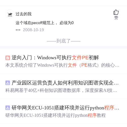
过去的我
赞
这个域在pecoff规范上， 必须为0
2008-10-19
——到底了——
逆向入门：Windows可执行
文件
PE
初解
本文系统介绍了Windows可执行
文件
（
PE
格式）的核心结
构与逆向工程关键技术。首先定义了可执行
文件
的基本概
念，区分了可执行
文件
与数据
文件
的本质差异。随后详细
产业园区运营负责人如何利用知识图谱实现企业精准对接与协同？.docx
解析了
PE
格式的完整结构，包括DOS头、NT头（
文件
头
与可选头）、节表及各节功能。重点阐述了逆向工程中的
科易网基于40亿+科创知识图谱数据库，深度探索AI技术
六大核心操作：FileBuffer与ImageBuffer转换、RVA与FOA
在技术转移、成果转化、技术经纪、知识产权、产业创
地址转换、.text节代码注入、任意节代码注入、新增节以
新、科技招商等垂直领域的多样化应用场景，研究科技创
及扩大最后一节。最后介绍了数据目录结构及主要功能表
研华网关ECU-1051搭建环境并运行python
程序
教程
新领域的AI+数智化解决方案，推动科技创新与产业创新
（导出表、导入表、IAT表、重定位表等）的作用。文章结
智能化发展。
研华网关ECU-1051搭建环境并运行python
程序
教程
合C/C++