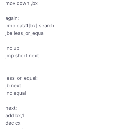
mov down ,bx
again:
cmp data1[bx],search
jbe less_or_equal
inc up
jmp short next
less_or_equal:
jb next
inc equal
next:
add bx,1
dec cx