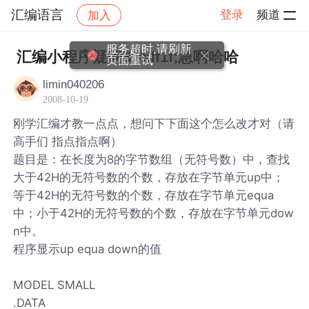
汇编语言
登录
频道
加入
帖子详情
社区
汇编语言
服务超时,请刷新
汇编小程序疑问&#xff1f;急啊哈哈
页面重试
limin040206
2008-10-19
刚学汇编才教一点点，想问下下面这个怎么改才对（请
高手们 指点指点啊）
题目是：在长度为8的字节数组（无符号数）中，查找
大于42H的无符号数的个数，存放在字节单元up中；
等于42H的无符号数的个数，存放在字节单元equa
中；小于42H的无符号数的个数，存放在字节单元dow
n中。
程序显示up equa down的值
MODEL SMALL
.DATA