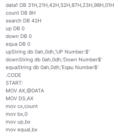
data1 DB 31H,21H,42H,52H,87H,23H,98H,01H
count DB 8H
search DB 42H
up DB 0
down DB 0
equa DB 0
upString db 0ah,0dh,'UP Number:$'
downString db 0ah,0dh,'Down Number$'
equaString db 0ah,0dh,'Eqau Number$'
.CODE
START:
MOV AX,@DATA
MOV DS,AX
mov cx,count
mov bx,0
mov up,bx
mov equal,bx