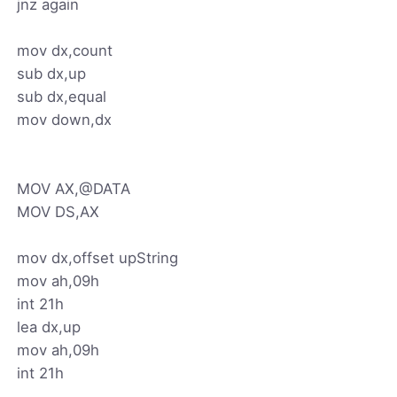
jnz again
mov dx,count
sub dx,up
sub dx,equal
mov down,dx
MOV AX,@DATA
MOV DS,AX
mov dx,offset upString
mov ah,09h
int 21h
lea dx,up
mov ah,09h
int 21h