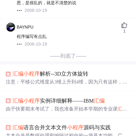
恩，是很乱的，就是不清楚的说
2008-10-19
BAYNPU
1
程序编写有点乱.
2008-10-19
——到底了——
汇编
小程序
解析--3D立方体旋转
注意：平移公式维度从3维上升到4维，因为只有这样，才
可以用矩阵乘法表示向量的平移操作，否则，只能用加法
来表示向量平移操作。同时，因为平移操作上升了矩阵计
汇编
小程序
实例详细解释——IBM
汇编
算的维度，所以其他的操作，比如旋转、缩放也是用4维矩
阵乘法来实现的，这样所有的操作和计算就实现了数学形
由于快要期末考试了，我也准备开始本学期的专业课
汇编
式上的统一。实际上，图像的几何变换通常不是单一的，
语言的学习了hh（原谅我菜 orz）
汇编
很强，让我知道了
也就是说经常性的缩放、旋转、平移一起变换。首先将旋
计算机的cpu在进行工作时都是用加法来完成的 所以聪明
转点移动到原点处，执行如上面所描述的绕原点的旋转，
汇编
语言合并文本文件
小程序
源码与实践
的计算机工程师们将世间万物的计算通过数学方法来转换
再将旋转点移回到原来的位置。注意，网上很多资料都是
成加法运算，所以
汇编
语言让我了解了些许底层的知识，
文本合并是数据处理和编辑过程中的一项基本功能，广泛