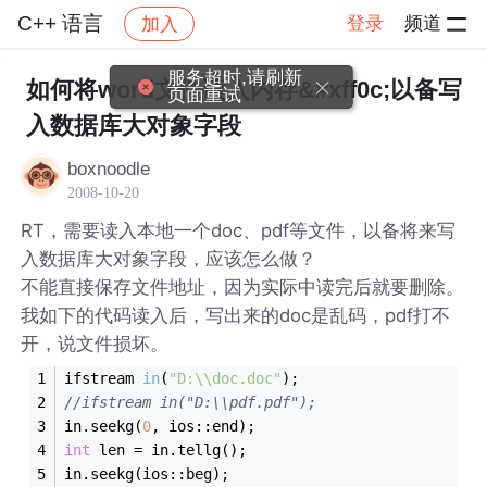
C++ 语言
登录
频道
加入
帖子详情
社区
C++ 语言
服务超时,请刷新
如何将word文件读入内存&#xff0c;以备写
页面重试
入数据库大对象字段
boxnoodle
2008-10-20
RT，需要读入本地一个doc、pdf等文件，以备将来写
入数据库大对象字段，应该怎么做？
不能直接保存文件地址，因为实际中读完后就要删除。
我如下的代码读入后，写出来的doc是乱码，pdf打不
开，说文件损坏。
ifstream 
in
(
"D:\\doc.doc"
)
;
//ifstream in("D:\\pdf.pdf");
in.seekg(
0
, ios::end);
int
 len = in.tellg();
in.seekg(ios::beg);