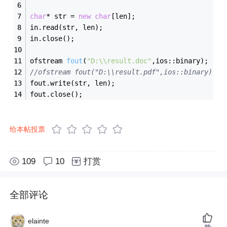
char
* str = 
new
char
[len];
in.read(str, len);
in.close();
ofstream 
fout
(
"D:\\result.doc"
,ios::binary)
;
//ofstream fout("D:\\result.pdf",ios::binary);
fout.write(str, len);
fout.close();
给本帖投票
109
10
打赏
全部评论
elainte