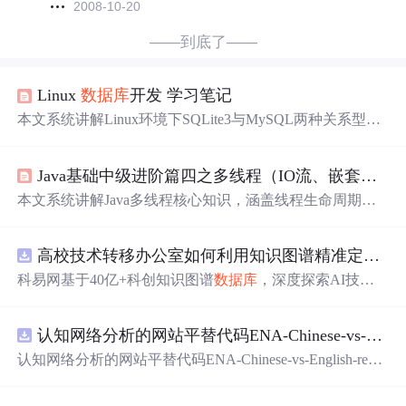
2008-10-20
——到底了——
Linux
数据库
开发 学习笔记
本文系统讲解Linux环境下SQLite3与MySQL两种关系型
数
据库
的开发要点，涵盖
数据库
安装、建表、CRUD操作、
事务处理（ACID特性、BEGIN/COMMIT/ROLLBAC
Java基础中级进阶篇四之多线程（IO流、嵌套类、多线程）
K）、预处理语句、绑定参数及C接口编程（sqlite3_open/e
xec/prepare/step等）。重点对比SQLite3嵌入式特性与MySQ
本文系统讲解Java多线程核心知识，涵盖线程生命周期、
L客户端-服务器架构差异，包括类型系统、空值约束、并
创建方式、线程安全问题（可见性、原子性、有序性）及
发机制及适用场景。
解决方案（synchronized、Lock、volatile、Atomic、ThreadL
高校技术转移办公室如何利用知识图谱精准定位产业需求与技术适配点？.docx
ocal），深入剖析JMM
内存
模型与happens-before规则，详
述线程间通信机制（wait/notify、Condition、CountDownLat
科易网基于40亿+科创知识图谱
数据库
，深度探索AI技术
ch等）、线程池原理与参数调优、并发集合、常见并发问
在技术转移、成果转化、技术经纪、知识产权、产业创
题（死锁、活锁）及性能监控工具。
新、科技招商等垂直领域的多样化应用场景，研究科技创
认知网络分析的网站平替代码ENA-Chinese-vs-English-reproducible.zip
新领域的AI+数智化解决方案，推动科技创新与产业创新
智能化发展。
认知网络分析的网站平替代码ENA-Chinese-vs-English-repro
ducible.zip