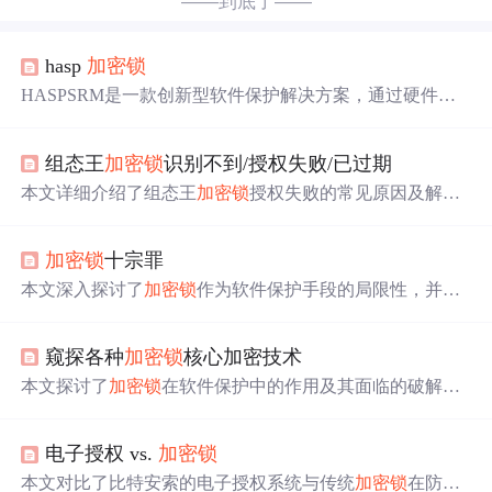
——到底了——
hasp
加密锁
HASPSRM是一款创新型软件保护解决方案，通过硬件
加
密锁
确保软件安全。产品采用AES128加密技术，支持Wind
ows、Linux及Mac等多平台，有效防止软件盗版与非授权
组态王
加密锁
识别不到/授权失败/已过期
使用。
本文详细介绍了组态王
加密锁
授权失败的常见原因及解决
方案，包括检查
加密锁
版本、驱动安装、锁类型识别及驱
动更换等步骤，特别针对深思锁的特殊问题提供了具体的
加密锁
十宗罪
解决方法。
本文深入探讨了
加密锁
作为软件保护手段的局限性，并介
绍了电子授权和云授权等现代软件授权方式的优势。通过
比较传统
加密锁
与新兴授权技术，文章旨在推动行业向更
窥探各种
加密锁
核心加密技术
高效、便捷的软件发行模式转型。
本文探讨了
加密锁
在软件保护中的作用及其面临的破解挑
战。介绍了
加密锁
的类型、工作原理及如何通过多种技术
手段提高
加密锁
的安全性，包括自定义算法、多点加密
电子授权 vs.
加密锁
等。
本文对比了比特安索的电子授权系统与传统
加密锁
在防盗