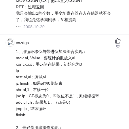
MOV COUNT,CX；把CX置入COUNT
RET；过程返回
我只会输出1的个数，用变址寄存器存入存储器就不会
了，我也是这学期刚学，互相提高
2008-10-20
cnzdgs
赞
1、用循环移位与带进位加法组合实现：
mov al, Value ; 要统计的数放入al
xor cx,cx ; 用cx储存结果，初始化为0
lp:
test al,al ; 测试al
jz finish ; 如果al为0则结束
shr al,1 ; 右移一位
jnc lp ; CF标志为0，即改位不是1，则继续循环
adc cl,ch ; 结果加1，（ch是0）
jmp lp ; 继续循环
finish:
2、最好是用串操作实现：