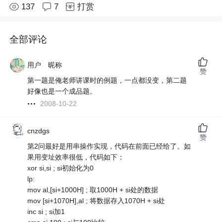
137
7
打赏
全部评论
用户 昵称
赞
第一题是俺老师讲课时的例题，一点都没变，第二题
好像也是一个成品题。
2008-10-22
cnzdgs
赞
第2问最好是用串操作实现，代码在前面已经给了。如
果用变址效率很低，代码如下：
xor si,si ; si初始化为0
lp:
mov al,[si+1000H] ; 取1000H + si处的数据
mov [si+1070H],al ; 将数据存入1070H + si处
inc si ; si加1