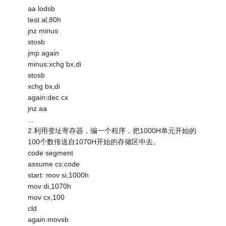
aa lodsb
test al,80h
jnz minus
stosb
jmp again
minus:xchg bx,di
stosb
xchg bx,di
again:dec cx
jnz aa
...
2.利用变址寄存器，编一个程序，把1000H单元开始的
100个数传送自1070H开始的存储区中去。
code segment
assume cs:code
start: mov si,1000h
mov di,1070h
mov cx,100
cld
again:movsb