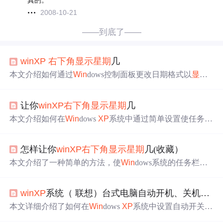
真的。
2008-10-21
——到底了——
win
XP
右下角
显示
星期
几
本文介绍如何通过
Win
dows控制面板更改日期格式以
显示
完整的
星期
名称。按照步骤操作后，系统托盘时钟将
显示
详细的日期信息。
让你
win
XP
右下角
显示
星期
几
本文介绍如何在
Win
dows
XP
系统中通过简单设置使任务栏
时钟
显示
当前
星期
，包括逐步指导用户完成设置流程。
怎样让你
win
XP
右下角
显示
星期
几(收藏）
本文介绍了一种简单的方法，使
Win
dows系统的任务栏时
钟能够
显示
当前日期对应的
星期
几，通过修改区域与语言
选项中的日期格式来实现。
win
XP
系统（ 联想）台式电脑自动开机、关机图文详细解（三）
本文详细介绍了如何在
Win
dows
XP
系统中设置自动开关
机，包括BIOS自动开机和利用任务计划程序自动关机的步