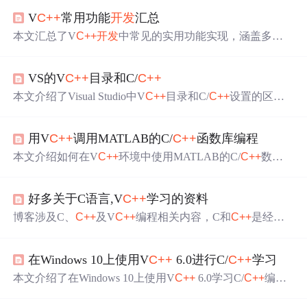
V
C++
常用功能
开发
汇总
本文汇总了V
C++
开发
中常见的实用功能实现，涵盖多线
程、网络通信、文件操作、系统API调用、UI编程等多个
方面，每项功能均提供详细说明和完整源码，具有很高的
VS的V
C++
目录和C/
C++
工程应用价值，适合
C++
开发
者学习与复用。
本文介绍了Visual Studio中V
C++
目录和C/
C++
设置的区
别。V
C++
Directories是一个Windows环境变量，影响VS内
的工程，而C/
C++
设置用于指定命令行参数，仅针对当前
用V
C++
调用MATLAB的C/
C++
函数库编程
工程。两者在包含目录上的设置有相似之处，但作用范围
不同。VS2010以后，V
C++
Directories也只影响单个工程。
本文介绍如何在V
C++
环境中使用MATLAB的C/
C++
数学
在添加相对路径时，需以工程文件为起点。理解这些设置
库，包括配置项目编译选项、设置连接选项及编写程序的
对于高效使用VS进行C/
C++
开发
至关重要。
具体步骤。通过示例演示了如何利用
C++
MathLib解决实际
好多关于C语言,V
C++
学习的资料
问题。
博客涉及C、
C++
及V
C++
编程相关内容，C和
C++
是经典
编程语言，V
C++
常用于Windows平台
开发
，
C++
Builder也
为编程提供便利。
在Windows 10上使用V
C++
6.0进行C/
C++
学习
本文介绍了在Windows 10上使用V
C++
6.0学习C/
C++
编程
的相关内容。涵盖V
C++
6.0简介、
C++
语言基础、V
C++
6.0功能、WIN10适配方案、编程学习工具、性能优化策略