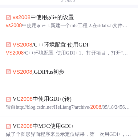
vs
2008
中使用gdi+的设置
vs
2008
中使用gdi+ 1.新建一个mfc工程 2.在stdafx.h文件中
加入以下几行语句：#include &lt;gdiplus.h&gt; //#pr
agma comment(lib, "gdiplus.lib") //在工程属性中添加亦可usin
VS
2008
/C++环境配置 使用GDI+
g namespace Gdiplus; //使用GDI+的命名空间, 若不用
的...
VS
2008
/C++环境配置 使用GDI+ 1、打开项目，打开“项
目属性”对话框，展开“属性配置”，选择“连接器”下的“输
入”，然后在”依赖附加项“中添加“gdiplus.lib” 2、打开stdaf
VS
2008
,GDIPlus初步
x.h文件，添加代码如下： #include #include using namespace
Gdiplus; 3、应用程序类CXXXApp ，添加两个成
以
VS
2008
MDI为例,
VC
2008
中使用GDI+(转)
step1.在文件stdafx.h中加入如下代码
转自http://blog.csdn.net/HeLiang7/archive/
2008
/05/18/245645
#include
3.aspx 研究了两天的GDI，发现太麻烦了。想到C#中的方
#pragma comment(lib, "gdiplus.lib")
便GDI+操作，于是查了一下，原来GDI+是COM的，新的
using namespace Gdiplus;
VC
2008
中MFC使用GDI+
SDK的一部分，VC也可以用。今天开始研究，把心得小结
一下，所以这篇算是第一部分。 先把GDI+的资料说一
做了个图形界面程序来显示定位结果，第一次用GDI+，费