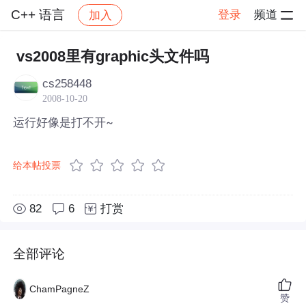
C++ 语言
登录
频道
加入
帖子详情
社区
C++ 语言
vs2008里有graphic头文件吗
cs258448
2008-10-20
运行好像是打不开~
给本帖投票
82
6
打赏
全部评论
ChamPagneZ
赞