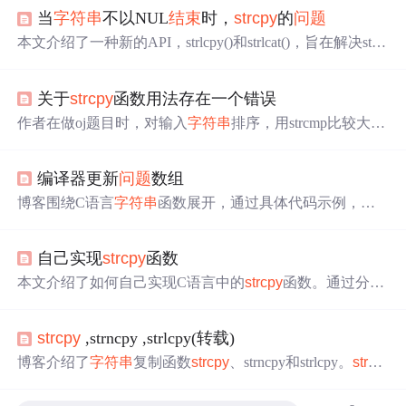
当
字符串
不以NUL
结束
时，
strcpy
的
问题
本文介绍了一种新的API，strlcpy()和strlcat()，旨在解决strn
cpy()和strncat()在安全
字符串
复制和拼接中存在的
问题
。新
API简化了程序员的工作，同时提高了代码的安全性和可
关于
strcpy
函数用法存在一个错误
维护性。
作者在做oj题目时，对输入
字符串
排序，用strcmp比较大小
后使用
strcpy
对调位置，程序未打印预期结果。换用memcp
y拷贝成功，经询问发现
问题
在于
strcpy
需要
结束
符，而代
编译器更新
问题
数组
码未考虑
结束
符‘\\0’长度，导致拷贝失败。
博客围绕C语言
字符串
函数展开，通过具体代码示例，分
析了
strcpy
、strncat、strncpy等函数的使用
问题
及结果。如
s
trcpy
会复制
结束
符，strncat使用不当会有差一错误，strncpy
自己实现
strcpy
函数
不会自动添加
结束
符，还指出了比较
字符串
长度时因数据
类型导致的细节
问题
。
本文介绍了如何自己实现C语言中的
strcpy
函数。通过分析
strcpy
的功能，即从源
字符串
复制到目标
字符串
直到遇到N
ULL
结束
符，讨论了可能出现的缓冲区溢出
问题
，并提供
strcpy
,strncpy ,strlcpy(转载)
了参考代码。
博客介绍了
字符串
复制函数
strcpy
、strncpy和strlcpy。
strcp
y
依据\\0判断
结束
，可能导致缓冲区溢出；strncpy是
strcpy
的安全版本，但行为诡异，不保证
结束
符且存在效率
问题