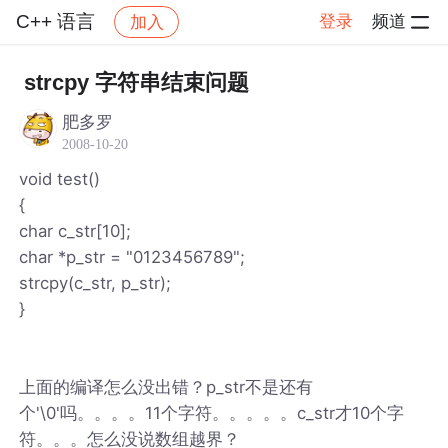
C++ 语言
登录
频道
加入
帖子详情
社区
C++ 语言
strcpy 字符串结束问题
肥多罗
2008-10-20
void test()
{
char c_str[10];
char *p_str = "0123456789";
strcpy(c_str, p_str);
}
上面的编译怎么没出错？p_str不是还有
个'\0'吗。。。。11个字符。。。。。c_str才10个字
符。。。怎么没说数组越界？