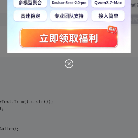
切换为时间
发表回
>Text.Trim().c_str());
);
&ulLen);