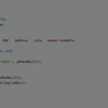
*
3
];
ac;
  MAC   address   into   human-readable
1
; ++i)
"%02X:"
, pbHexMac[i]);
bHexMac[i]);
tring(szMac));