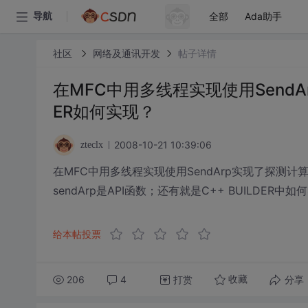
全部
Ada助手
导航
社区
网络及通讯开发
帖子详情
在MFC中用多线程实现使用SendA
ER如何实现？
2008-10-21 10:39:06
zteclx
在MFC中用多线程实现使用SendArp实现了探测计算
sendArp是API函数；还有就是C++ BUILDER中
给本帖投票
206
4
打赏
分享
收藏