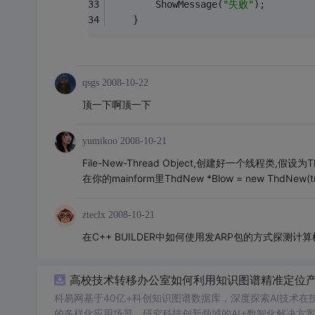
        ShowMessage(
"失败"
);
    }
qsgs
2008-10-22
顶一下啊顶一下
yumikoo
2008-10-21
File-New-Thread Object,创建好一个线程类,假
在你的mainform里ThdNew *Blow = new ThdNew(
zteclx
2008-10-21
在C++ BUILDER中如何使用发ARP包的方式探测计
高校技术转移办公室如何利用知识图谱精准定位产业
科易网基于40亿+科创知识图谱数据库，深度探索AI技术
的多样化应用场景，研究科技创新领域的AI+数智化解决方