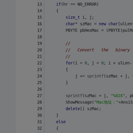
if
(hr == NO_ERROR)
    {
size_t
 i, j;
char
* szMac = 
new
char
[ulLen
        PBYTE pbHexMac = (PBYTE)pulM
//
//   Convert   the   binary 
//
for
(i = 
0
, j = 
0
; i < ulLen
-
        {
            j += 
sprintf
(szMac + j, 
        }
sprintf
(szMac + j, 
"%02X"
, p
        ShowMessage(
"Mac地址："
+AnsiS
delete
[] szMac;
    }
else
    {