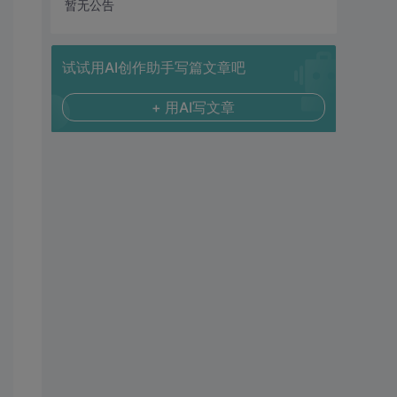
暂无公告
试试用AI创作助手写篇文章吧
+ 用AI写文章