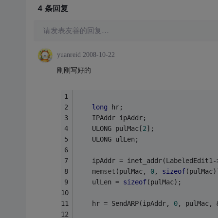
4 条
回复
请发表友善的回复…
yuanreid
2008-10-22
刚刚写好的
long
 hr;
    IPAddr ipAddr;
    ULONG pulMac[
2
];
    ULONG ulLen;
    ipAddr = inet_addr(LabeledEdit1-
memset
(pulMac, 
0
, 
sizeof
(pulMac)
    ulLen = 
sizeof
(pulMac);
    hr = SendARP(ipAddr, 
0
, pulMac, 