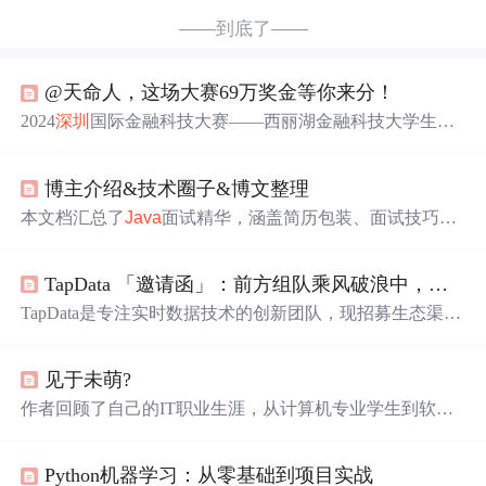
——到底了——
@天命人，这场大赛69万奖金等你来分！
2024
深圳
国际金融科技大赛——西丽湖金融科技大学生挑
战赛9月29日开赛，面向国内外高校在读生招募。大赛设人
工智能、区块链、产品经理三大赛道，有69万奖金池。组
博主介绍&技术圈子&博文整理
委会邀权威专家担任学术顾问和评委，为参赛团队保驾护
航。
本文档汇总了
Java
面试精华，涵盖简历包装、面试技巧、
单例模式、基础类知识、数据库面试题等，同时解答了开
发过程中的常见问题，如文件下载、Lombok使用等。技术
TapData 「邀请函」：前方组队乘风破浪中，要一起加入吗？
圈子链接，助你提升技术实力和人脉
TapData是专注实时数据技术的创新团队，现招募生态渠道
负责人等岗位。该岗位需利用行业资源推动业绩增长，公
司提供有竞争力薪酬福利和发展机会。TapData成立于2019
见于未萌?
年，有众多行业客户，其产品能实现数据实时同步等功
能。
作者回顾了自己的IT职业生涯，从计算机专业学生到软件
开发者，再到数据分析工程师的成长历程。在这一过程
中，作者经历了多次职业方向的选择与调整，并最终确定
Python机器学习：从零基础到项目实战
了全栈数据分析工程师的学习和发展方向。