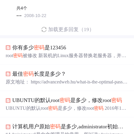
共4个
2008-10-22
加载更多回复（19）
你有多少
密码
是123456
root
密码
被修改 新装机的Linux服务器替换老服务器，并且
接通了外网，之前一直以为外网SSH的22端口是不通的，
都是在内网跳板机SSH登陆，所以没太注意
密码
复杂度，
最佳
密码
长度是多少？
装机时root
密码
设为123456了。而实际上外网的22端口是开
放的。第二天发现SSH登陆不了，提示
密码
错误。运维人
原文地址： https://advancedweb.hu/what-is-the-optimal-passw
员进入机房 采用单用户模式进入服务器修改
密码
，才又可
ord-length/ 原文作者： Tamás Sallai 1. 引言 如何选择一个
密
以登陆。 拿回
密码
之后排查被入侵过程如下。 谁成功登陆
码
，最好的保护您，防止数据泄漏。 2.
密码
强度
密码
强度
过？ [root@localhost home]# grep "Accepted " /var/log/secure |
UBUNTU的默认root
密码
是多少，修改root
密码
当然是越多越好，使用现有的
密码
管理软件，可以快速自
动生成和填充任意长度的
密码
。但是，
密码
应该是多少位
UBUNTU的默认root
密码
是多少，修改root
密码
2016年11
是最佳的，有没有一个合理的下限作为经验法则 下面是一
月23日 11:50:45 u013063153 阅读数 16613更多 分类专栏：
个典型的
密码
生成器界面: 注意：它的
密码
长度可以设置8-
Linux/Unix相关 一、Ubuntu的 默认root
密码
是随机的，即
100位字符 3. 数据泄露前，..
计算机用户原始
密码
是多少,administrator初始
密码
每次开机都有一个新的root
密码
。我们可以在终端输入命令
sudo passwd，然后输入当前用户的
密码
， enter， 二、终端