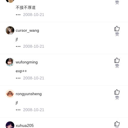
赞
不接不厚道
2008-10-21
cursor_wang
赞
jf
2008-10-21
wufongming
赞
exp++
2008-10-21
rongyunsheng
赞
jf
2008-10-21
xuhua205