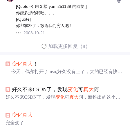
赞
[Quote=引用 3 楼 yami251139 的回复:]
你嫌多那给我吧。。。
[/Quote]
你都掌柜了，散给我们穷人吧！
2008-10-21
加载更多回复（8）
变化
真大
！
今天，偶尔打开了msn,好久没有上了，大约已经有快3
个月了吧，时间过得真是快。我甚至连我自己的msn密码
都忘记了，只是在机器上保存着密码。 结果上来，发现
好久不来CSDN了，发现
变化
可
真大
阿
了好多的信息。小谢要招聘人，可能是当了什么小头头
了。同门师姐吧，结婚了，跳槽了，在上海过着小资的生
好久不来CSDN了，发现
变化
可
真大
阿，新推出的这个服
活，两年时间，在上海有了一个小小的屋子。我那昔日的
务实在是好，可以让没有个用户都参与进来。希望CSDN
下铺呢，看他的blog里，还去西点军校玩了一趟，什么尼
办的更好!
古拉斯大瀑布阿，什么去纽
变化
真大
完全变了