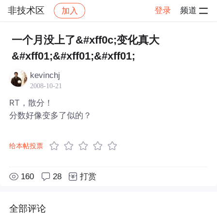
非技术区
登录
频道
加入
帖子详情
社区
非技术区
一个月没上了&#xff0c;变化真大
&#xff01;&#xff01;&#xff01;
kevinchj
2008-10-21
RT，散分！
分数好像变多了似的？
给本帖投票
160
28
打赏
全部评论