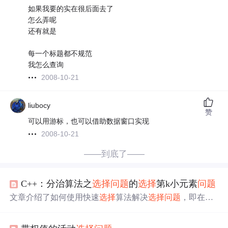
如果我要的实在很后面去了
怎么弄呢
还有就是
每一个标题都不规范
我怎么查询
2008-10-21
liubocy
赞
可以用游标，也可以借助数据窗口实现
2008-10-21
——到底了——
C++：分治算法之
选择
问题
的
选择
第k小元素
问题
文章介绍了如何使用快速
选择
算法解决
选择
问题
，即在未
排序的数组中找到第k小的元素。分析了算法的过程，包括
通过枢轴进行数据划分，并提供了三种不同的解法，包括