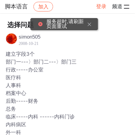
脚本语言
登录
频道
加入
帖子详情
社区
脚本语言
服务超时,请刷新
选择问题
页面重试
simon505
2008-10-21
建立字段3个
部门一---〉部门二---〉部门三
行政-----办公室
医疗科
人事科
档案中心
后勤-----财务
总务
临床-----内科 ------内科门诊
内科病区
外一科