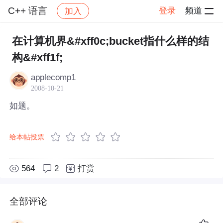
C++ 语言
登录
频道
加入
帖子详情
社区
C++ 语言
在计算机界&#xff0c;bucket指什么样的结
构&#xff1f;
applecomp1
2008-10-21
如题。
给本帖投票
564
2
打赏
全部评论