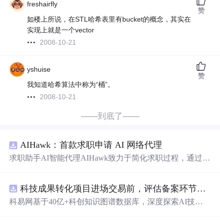
freshairfly
赞
如楼上所说，在STL哈希表里有bucket的概念，其实在
实现上就是一个vector
2008-10-21
yshuise
赞
我知道哈希算法中称为“桶”。
2008-10-21
——到底了——
AIHawk：首款求职申请 AI 网络代理
求职助手AI智能代理AIHawk致力于简化求职过程，通过自
动化职位申请流程。借助人工智能，它能够帮助用户以定
制化的方式申请多个职位。
科技成果转化项目进场交易前，评估备案环节需要准备哪些材料？.docx
科易网基于40亿+科创知识图谱数据库，深度探索AI技术
在技术转移、成果转化、技术经纪、知识产权、产业创