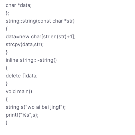
char *data;
};
string::string(const char *str)
{
data=new char[strlen(str)+1];
strcpy(data,str);
}
inline string::~string()
{
delete []data;
}
void main()
{
string s("wo ai bei jing!");
printf("%s",s);
}