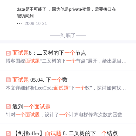
data是不可能了 ，因为他是private变量，需要接口在
能访问到
2008-10-21
——到底了——
面试题
8：二叉树的下
一个
节点
博客围绕
面试题
“二叉树的下
一个
节点”展开，给出题目描
述，即找出中序遍历顺序下某节点的下
一个
节点，树节点
含指向父节点指针。阐述解题思路，分有右子树、无右子
面试题
05.04. 下
一个
数
树等情况讨论，还给出实现代码，点明考点为二叉树中序
遍历，提醒注意NULL指针操作。
本文详细解析LeetCode
面试题
“下
一个
数”，探讨如何找到
与给定正整数二进制表达式中1的个数相同且大小最接近的
两个数（
一个
略大，
一个
略小）。通过示例和代码实现，
遇到
一个
面试题
深入理解算法思路。
针对
一个
面试题
，设计了
一个
计算电梯停靠次数的函数。
该函数考虑了电梯人数及载重限制，根据等待乘梯人的体
重及目的楼层，确定电梯在各楼层的停靠次数。
【剑指offer】
面试题
8. 二叉树的下
一个
结点