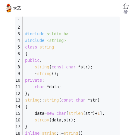
太乙
赞
#
include
<stdio.h>
#
include
<string>
class
string
{ 
public
: 
string
(
const
char
 *str); 
	~
string
(); 
private
: 
char
 *data; 
}; 
string
::
string
(
const
char
 *str) 
{ 
	data=
new
char
[
strlen
(str)+
1
]; 
strcpy
(data,str);
} 
inline
string
::~
string
() 