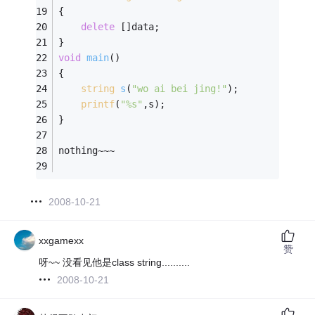
{ 
delete
 []data; 
} 
void
main
()
{ 
string
s
(
"wo ai bei jing!"
)
; 
printf
(
"%s"
,s); 
}
nothing~~~
2008-10-21
xxgamexx
赞
呀~~ 没看见他是class string..........
2008-10-21