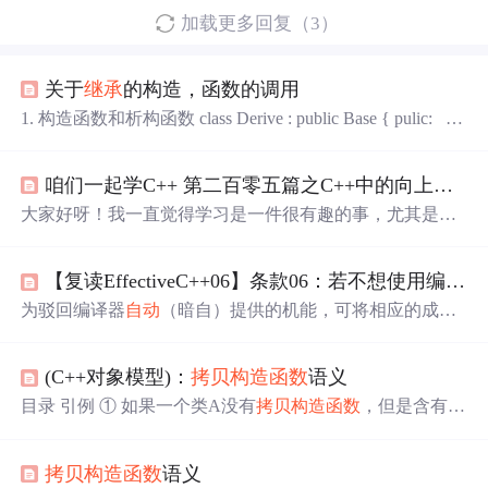
加载更多回复（3）
关于
继承
的构造，函数的调用
1. 构造函数和析构函数 class Derive : public Base { pulic:
Derive(); ~Derive(); private: int d; Member m; }; 构造D
erive的时候，按照这个顺序：基类、成员类、派生类。销
咱们一起学C++ 第二百零五篇之C++中的向上类型转换与
毁则相反。 2.
继承
的函数调用 公共财产的
继承
，编译器
会先在Deri
大家好呀！我一直觉得学习是一件很有趣的事，尤其是像
C++这种功能强大又有点复杂的编程语言。在学习C++的
过程中，我发现很多知识点都特别有意思，今天就想和大
【复读EffectiveC++06】条款06：若不想使用编译器
家一起分享一下C++中的向上类型转换与
拷贝构造函数
，
咱们一起学习进步！
为驳回编译器
自动
（暗自）提供的机能，可将相应的成员
函数声明为private并且不予实现。使用想Uncopyable这样的
base class 也是一种做法。
(C++对象模型)：
拷贝构造函数
语义
目录 引例 ① 如果一个类A没有
拷贝构造函数
，但是含有一
个类类型CTB的成员变量m_ctb。该类型CTB含有
拷贝构造
函数
，那么当代码中有涉及到类A的拷贝构造时，编译器
拷贝构造函数
语义
就会为类A合成一个
拷贝构造函数
。 ② 如果一个类CTBSo