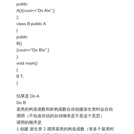
public:
A(){cout<<"Do A\n";}
};
class B:public A
{
public:
B()
{cout<<"Do B\n";}
};
void main()
{
B T;
}
结果是 Do A
Do B
基类的构造函数和析构函数在你创建派生类时会自动
调用（不知道你说的自动继承是不是这个意思）
调用的顺序是
1.创建 派生类 2.调用基类的构造函数（有多个基类时