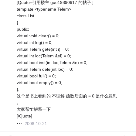
[Quote=引用楼主 guo19890617 的帖子:]
template <typename Telem>
class List
{
public:
virtual void clear() = 0;
virtual int leg() = 0;
virtual Telem gete(int i) = 0;
virtual int loc(Telem &el) = 0;
virtual bool inst(int loc,Telem &e) = 0;
virtual Telem dele(int loc) = 0;
virtual bool full() = 0;
virtual bool empty() = 0;
};
这个是书上看到的 不理解 函数后面的 = 0 是什么意思
。
大家帮忙解释一下
[/Quote]
2008-10-21