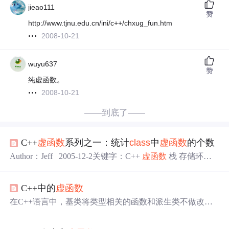
jieao111
赞
http://www.tjnu.edu.cn/ini/c++/chxug_fun.htm
2008-10-21
wuyu637
赞
纯虚函数。
2008-10-21
——到底了——
C++
虚函数
系列之一：统计
class
中
虚函数
的个数
Author：Jeff 2005-12-2关键字：C++
虚函数
栈 存储环
境：Window XP Professional + SP2, VC6.0 无论在栈中还是
在堆中申请内存空间，项目组都会要求用memset()将申请
C++中的
虚函数
到的空间清0。对于简单数据类型数组和结构简单的struct,
c
lass
，memset()很好用。但是对于某些struct或者
class
，me
在C++语言中，基类将类型相关的函数和派生类不做改变
mset()之后程序会莫名其妙d
直接继承的函数区分开来。对于有些函数，基类希望派生
类各自定义适合自身的版本。那么基类就会将这些函数标