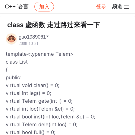
C++ 语言
登录
频道
加入
帖子详情
社区
C++ 语言
class 虚函数 走过路过来看一下
guo19890617
2008-10-21
template<typename Telem>
class List
{
public:
virtual void clear() = 0;
virtual int leg() = 0;
virtual Telem gete(int i) = 0;
virtual int loc(Telem &el) = 0;
virtual bool inst(int loc,Telem &e) = 0;
virtual Telem dele(int loc) = 0;
virtual bool full() = 0;