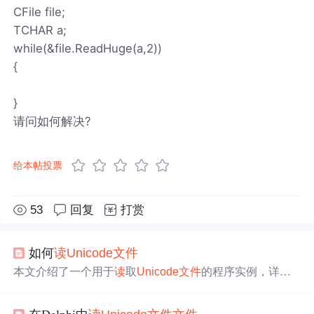
CFile file;
TCHAR a;
while(&file.ReadHuge(a,2))
{
}
请问如何解决?
给本帖投票
53
回复
打赏
如何
读
Unicode
文件
本文介绍了一个用于
读
取
Unicode
文件
的程序实例，详细
解释了如何正确处理
Unicode
文件
中的BOM标记及内存分
配问题。