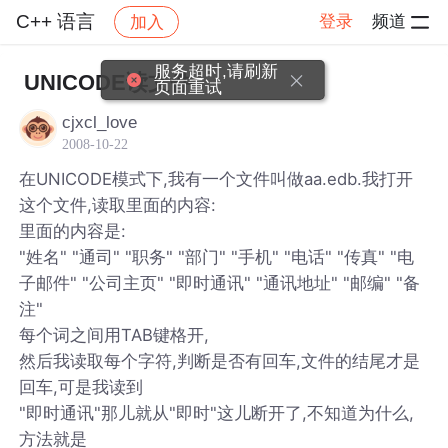
C++ 语言
登录
频道
加入
帖子详情
社区
C++ 语言
服务超时,请刷新
UNICODE读文件,
页面重试
cjxcl_love
2008-10-22
在UNICODE模式下,我有一个文件叫做aa.edb.我打开
这个文件,读取里面的内容:
里面的内容是:
"姓名" "通司" "职务" "部门" "手机" "电话" "传真" "电
子邮件" "公司主页" "即时通讯" "通讯地址" "邮编" "备
注"
每个词之间用TAB键格开,
然后我读取每个字符,判断是否有回车,文件的结尾才是
回车,可是我读到
"即时通讯"那儿就从"即时"这儿断开了,不知道为什么,
方法就是